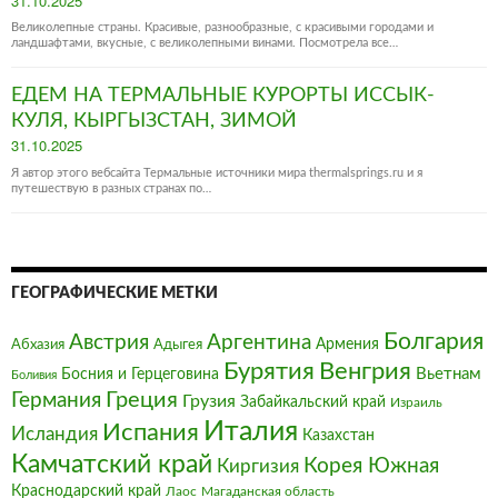
31.10.2025
on
Великолепные страны. Красивые, разнообразные, с красивыми городами и
ландшафтами, вкусные, с великолепными винами. Посмотрела все…
ЕДЕМ НА ТЕРМАЛЬНЫЕ КУРОРТЫ ИССЫК-
КУЛЯ, КЫРГЫЗСТАН, ЗИМОЙ
Posted
31.10.2025
on
Я автор этого вебсайта Термальные источники мира thermalsprings.ru и я
путешествую в разных странах по…
ГЕОГРАФИЧЕСКИЕ МЕТКИ
Болгария‎
Австрия‎
Аргентина
Армения
Абхазия
Адыгея
Бурятия
Венгрия
Босния и Герцеговина
Вьетнам
Боливия
Германия
Греция
Грузия
Забайкальский край
Израиль
Италия‎
Испания
Исландия
Казахстан
Камчатский край
Корея Южная
Киргизия
Краснодарский край
Магаданская область
Лаос