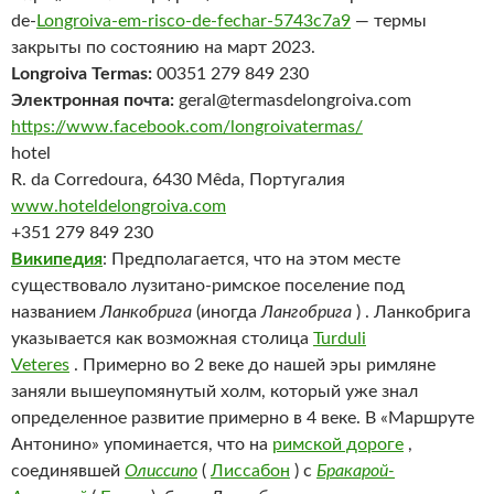
de-
Longroiva-em-risco-de-fechar-5743c7a9
— термы
закрыты по состоянию на март 2023.
Longroiva Termas:
00351 279 849 230
Электронная почта:
geral@termasdelongroiva.com
https://www.facebook.com/longroivatermas/
hotel
R. da Corredoura, 6430 Mêda, Португалия
www.hoteldelongroiva.com
+351 279 849 230
Википедия
: Предполагается, что на этом месте
существовало лузитано-римское поселение под
названием
Ланкобрига
(иногда
Лангобрига
) . Ланкобрига
указывается как возможная столица
Turduli
Veteres
. Примерно во 2 веке до нашей эры римляне
заняли вышеупомянутый холм, который уже знал
определенное развитие примерно в 4 веке. В «Маршруте
Антонино» упоминается, что на
римской дороге
,
соединявшей
Олиссипо
(
Лиссабон
) с
Бракарой-