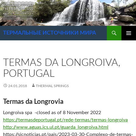
Перейти
к
содержимому
Поиск
ТЕРМАЛЬНЫЕ ИСТОЧНИКИ МИРА
ОСНОВ
МЕНЮ
TERMAS DA LONGROIVA,
PORTUGAL
24.01.2018
THERMAL SPRINGS
Termas da Longrovia
Longroiva spa -closed as of 8 November 2022
https://termasdeportugal.pt/rede-termas/termas-longroiva
http://www.aguas.ics.ul.pt/guarda_longroiva.html
https://sicnoticias.pt/pais/2023-03-30-Complexo-de-termas-