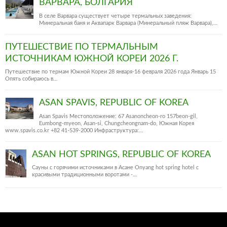
ВАРВАРА, БОЛГАРИЯ
В селе Варвара существует четыре термальных заведения:
Минеральная баня и Аквапарк Варвара (Минеральный пляж Варвара),…
ПУТЕШЕСТВИЕ ПО ТЕРМАЛЬНЫМ
ИСТОЧНИКАМ ЮЖНОЙ КОРЕИ 2026 Г.
Путешествие по термам Южной Кореи 28 января-16 февраля 2026 года Январь 15
Опять собираюсь в…
ASAN SPAVIS, REPUBLIC OF KOREA
Asan Spavis Местоположение: 67 Asanoncheon-ro 157beon-gil,
Eumbong-myeon, Asan-si, Chungcheongnam-do, Южная Корея
www.spavis.co.kr +82 41-539-2000 Инфраструктура:…
ASAN HOT SPRINGS, REPUBLIC OF KOREA
Сауны с горячими источниками в Асане Onyang hot spring hotel c
красивыми традиционными воротами -…