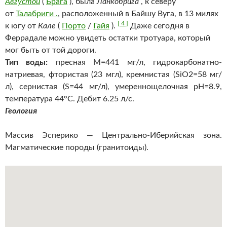
Августой
(
Брага
), была
Ланкобрига
, к северу
от
Талабриги .
, расположенный в Байшу Вуга, в 13 милях
[ 4 ]
к югу от
Кале
(
Порто
/
Гайя
).
Даже сегодня в
Феррадале можно увидеть остатки тротуара, который
мог быть от той дороги.
Тип воды:
пресная М=441 мг/л, гидрокарбонатно-
натриевая, фтористая (23 мгл), кремнистая (SiO2=58 мг/
л), сернистая (S=44 мг/л), умереннощелочная pH=8.9,
температура 44°С. Дебит 6.25 л/с.
Геология
Массив Эсперико — Центрально-Иберийская зона.
Магматические породы (гранитоиды).