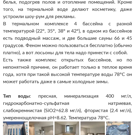
белья, подогрев полов и отопление помещений. Кроме
того, на термальной воде делают косметику, даже
устроили шоу-рум для рекламы.
В термальном комплексе 4 бассейна с разной
температурой (22°, 35°, 38° и 42°), в одном из бассейнов
есть подводный массаж, и две большие сауны 66 и 45
градусов. Феном можно пользоваться бесплатно (обычно
платно), а вот лосьоны для тела надо принести с собой.
Есть также комплекс открытых бассейнов, но по
непонятной причине, он работает только в теплое время
года, хотя при такой высокой температуре воды 78°С он
может работать даже в самые холодные зимы.
Тип воды
: пресная, минерализация 400 мг/л,
гидрокарбонатно-сульфатная натриевая,
слабокремнистая (SiO2=62.8 мг/л), фтористая (2.4 мг/л),
умереннощелочная pH=8.62. Температура 78°С.