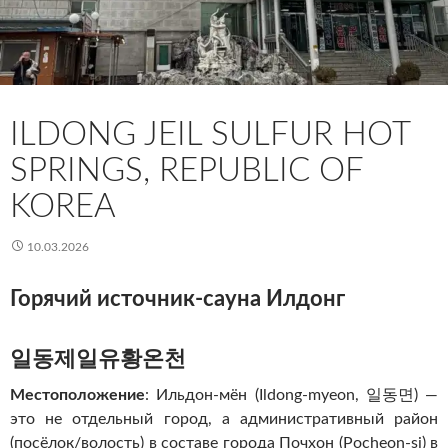
ILDONG JEIL SULFUR HOT
SPRINGS, REPUBLIC OF
KOREA
10.03.2026
Горячий источник-сауна Илдонг
일동제일유황온천
Местоположение
: Ильдон-мён (Ildong-myeon, 일동면) —
это не отдельный город, а административный район
(посёлок/волость) в составе города Почхон (Pocheon-si) в