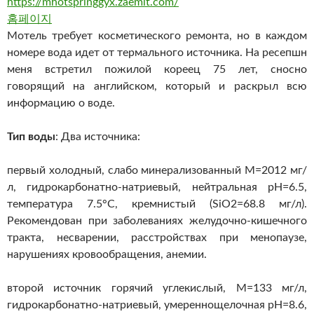
https://mhotspringgyx.zaemit.com/
홈페이지
Мотель требует косметического ремонта, но в каждом
номере вода идет от термального источника. На ресепшн
меня встретил пожилой кореец 75 лет, сносно
говорящий на английском, который и раскрыл всю
информацию о воде.
Тип воды
: Два источника:
первый холодный, слабо минерализованный М=2012 мг/
л, гидрокарбонатно-натриевый, нейтральная pH=6.5,
температура 7.5°С, кремнистый (SiO2=68.8 мг/л).
Рекомендован при заболеваниях желудочно-кишечного
тракта, несварении, расстройствах при менопаузе,
нарушениях кровообращения, анемии.
второй источник горячий углекислый, М=133 мг/л,
гидрокарбонатно-натриевый, умереннощелочная pH=8.6,