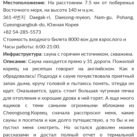
Местоположение
: На расстоянии 7.5 км от побережья
Восточного моря, на высоте 140 м н.у.м.
361-4번지 Daegak-ri, Daesong-myeon, Nam-gu, Pohang,
Gyeongsangbuk-do, Южная Корея
+82 54-285-5573
Стоимость входного билета 8000 вон для взрослого и
Часы работы: 6:00-21:00.
Инфраструктура
: сауна с горячим источником, скважина.
Описание
: Сауна находится прямо у 31 дороги. Пожилой
кореец на ресепшн говорит на английском. Как я
обрадовалась! Подходя к сауне почувствовала приятный
запах дыма, кручу головой и пытаюсь понять, откуда он
идет. Оказывается, здесь стоит большая чугунная печка
для отопления и хорошие дрова в ней горят. А еще много
ящиков с теми самыми огромными яблоками из
Cheongsong.Кореец сначала расспросил меня, какие
сауны я посетила и как долго путешествую, а то бы и не
пустил меня смотреть. Но остался доволен моими
рассказами и достал полный отчет о термальной