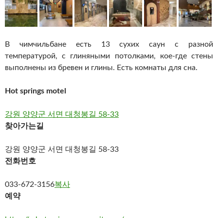
В чимчильбане есть 13 сухих саун с разной
температурой, с глиняными потолками, кое-где стены
выполнены из бревен и глины. Есть комнаты для сна.
Hot springs motel
강원 양양군 서면 대청봉길 58-33
찾아가는길
강원 양양군 서면 대청봉길 58-33
전화번호
033-672-3156
복사
예약