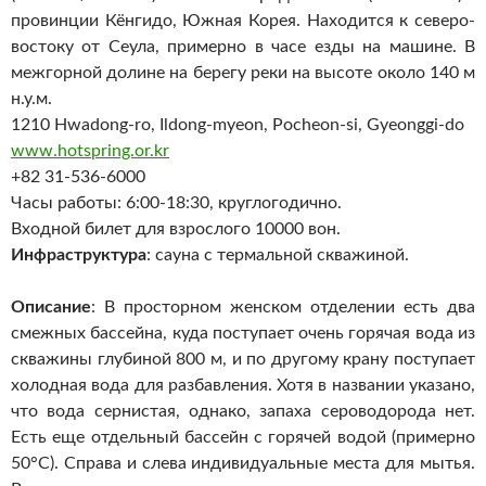
провинции Кёнгидо, Южная Корея. Находится к северо-
востоку от Сеула, примерно в часе езды на машине. В
межгорной долине на берегу реки на высоте около 140 м
н.у.м.
1210 Hwadong-ro, Ildong-myeon, Pocheon-si, Gyeonggi-dо
www.hotspring.or.kr
+82 31-536-6000
Часы работы: 6:00-18:30, круглогодично.
Входной билет для взрослого 10000 вон.
Инфраструктура
: сауна с термальной скважиной.
Описание
: В просторном женском отделении есть два
смежных бассейна, куда поступает очень горячая вода из
скважины глубиной 800 м, и по другому крану поступает
холодная вода для разбавления. Хотя в названии указано,
что вода сернистая, однако, запаха сероводорода нет.
Есть еще отдельный бассейн с горячей водой (примерно
50°С). Справа и слева индивидуальные места для мытья.