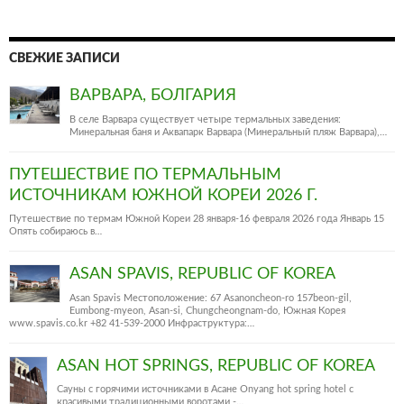
СВЕЖИЕ ЗАПИСИ
ВАРВАРА, БОЛГАРИЯ
В селе Варвара существует четыре термальных заведения:
Минеральная баня и Аквапарк Варвара (Минеральный пляж Варвара),…
ПУТЕШЕСТВИЕ ПО ТЕРМАЛЬНЫМ
ИСТОЧНИКАМ ЮЖНОЙ КОРЕИ 2026 Г.
Путешествие по термам Южной Кореи 28 января-16 февраля 2026 года Январь 15
Опять собираюсь в…
ASAN SPAVIS, REPUBLIC OF KOREA
Asan Spavis Местоположение: 67 Asanoncheon-ro 157beon-gil,
Eumbong-myeon, Asan-si, Chungcheongnam-do, Южная Корея
www.spavis.co.kr +82 41-539-2000 Инфраструктура:…
ASAN HOT SPRINGS, REPUBLIC OF KOREA
Сауны с горячими источниками в Асане Onyang hot spring hotel c
красивыми традиционными воротами -…