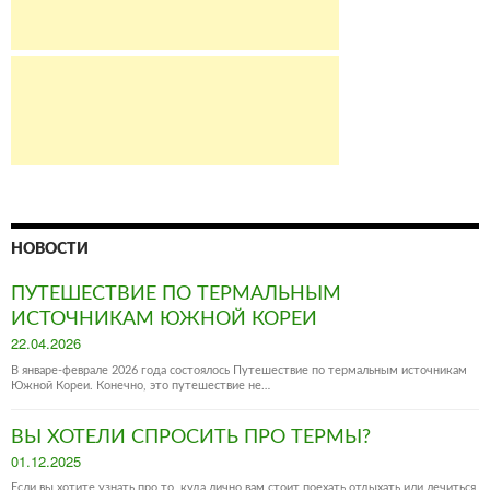
НОВОСТИ
ПУТЕШЕСТВИЕ ПО ТЕРМАЛЬНЫМ
ИСТОЧНИКАМ ЮЖНОЙ КОРЕИ
Posted
22.04.2026
on
В январе-феврале 2026 года состоялось Путешествие по термальным источникам
Южной Кореи. Конечно, это путешествие не…
ВЫ ХОТЕЛИ СПРОСИТЬ ПРО ТЕРМЫ?
Posted
01.12.2025
on
Если вы хотите узнать про то, куда лично вам стоит поехать отдыхать или лечиться