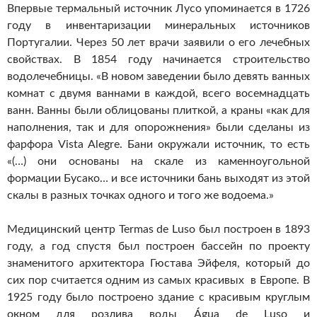
Впервые термальный источник Лусо упоминается в 1726
году в инвентаризации минеральных источников
Португалии. Через 50 лет врачи заявили о его лечебных
свойствах. В 1854 году начинается строительство
водолечебницы. «В новом заведении было девять ванных
комнат с двумя ваннами в каждой, всего восемнадцать
ванн. Ванны были облицованы плиткой, а краны «как для
наполнения, так и для опорожнения» были сделаны из
фарфора Vista Alegre. Бани окружали источник, то есть
«(…) они основаны на скале из каменноугольной
формации Бусако… и все источники бань выходят из этой
скалы в разных точках одного и того же водоема.»
Медицинский центр Termas de Luso был построен в 1893
году, а год спустя был построен бассейн по проекту
знаменитого архитектора Гюстава Эйфеля, который до
сих пор считается одним из самых красивых в Европе. В
1925 году было построено здание с красивым круглым
окном для розлива воды Água de Luso и