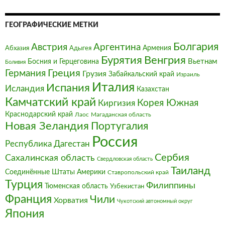
ГЕОГРАФИЧЕСКИЕ МЕТКИ
Болгария‎
Австрия‎
Аргентина
Армения
Абхазия
Адыгея
Бурятия
Венгрия
Босния и Герцеговина
Вьетнам
Боливия
Германия
Греция
Грузия
Забайкальский край
Израиль
Италия‎
Испания
Исландия
Казахстан
Камчатский край
Корея Южная
Киргизия
Краснодарский край
Магаданская область
Лаос
Новая Зеландия
Португалия
Россия
Республика Дагестан
Сербия
Сахалинская область
Свердловская область
Таиланд
Соединённые Штаты Америки
Ставропольский край
Турция
Филиппины
Тюменская область
Узбекистан
Франция‎
Чили
Хорватия
Чукотский автономный округ
Япония