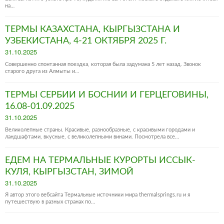
на…
ТЕРМЫ КАЗАХСТАНА, КЫРГЫЗСТАНА И
УЗБЕКИСТАНА, 4-21 ОКТЯБРЯ 2025 Г.
Posted
31.10.2025
on
Совершенно спонтанная поездка, которая была задумана 5 лет назад. Звонок
старого друга из Алмыты и…
ТЕРМЫ СЕРБИИ И БОСНИИ И ГЕРЦЕГОВИНЫ,
16.08-01.09.2025
Posted
31.10.2025
on
Великолепные страны. Красивые, разнообразные, с красивыми городами и
ландшафтами, вкусные, с великолепными винами. Посмотрела все…
ЕДЕМ НА ТЕРМАЛЬНЫЕ КУРОРТЫ ИССЫК-
КУЛЯ, КЫРГЫЗСТАН, ЗИМОЙ
Posted
31.10.2025
on
Я автор этого вебсайта Термальные источники мира thermalsprings.ru и я
путешествую в разных странах по…