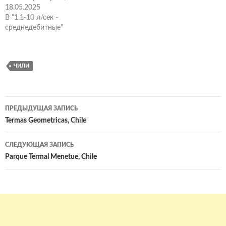
18.05.2025
В "1.1-10 л/сек -
среднедебитные"
ЧИЛИ
Навигация
ПРЕДЫДУЩАЯ ЗАПИСЬ
по
Termas Geometricas, Chile
записям
СЛЕДУЮЩАЯ ЗАПИСЬ
Parque Termal Menetue, Chile