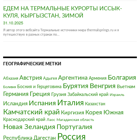
ЕДЕМ НА ТЕРМАЛЬНЫЕ КУРОРТЫ ИССЫК-
КУЛЯ, КЫРГЫЗСТАН, ЗИМОЙ
Posted
31.10.2025
on
Я автор этого вебсайта Термальные источники мира thermalsprings.ru и я
путешествую в разных странах по…
ГЕОГРАФИЧЕСКИЕ МЕТКИ
Болгария‎
Австрия‎
Аргентина
Армения
Абхазия
Адыгея
Бурятия
Венгрия
Босния и Герцеговина
Вьетнам
Боливия
Германия
Греция
Грузия
Забайкальский край
Израиль
Италия‎
Испания
Исландия
Казахстан
Камчатский край
Корея Южная
Киргизия
Краснодарский край
Магаданская область
Лаос
Новая Зеландия
Португалия
Россия
Республика Дагестан