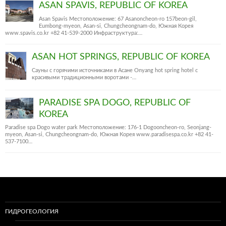
ASAN SPAVIS, REPUBLIC OF KOREA
Asan Spavis Местоположение: 67 Asanoncheon-ro 157beon-gil,
Eumbong-myeon, Asan-si, Chungcheongnam-do, Южная Корея
www.spavis.co.kr +82 41-539-2000 Инфраструктура:…
ASAN HOT SPRINGS, REPUBLIC OF KOREA
Сауны с горячими источниками в Асане Onyang hot spring hotel c
красивыми традиционными воротами -…
PARADISE SPA DOGO, REPUBLIC OF
KOREA
Paradise spa Dogo water park Местоположение: 176-1 Dogooncheon-ro, Seonjang-
myeon, Asan-si, Chungcheongnam-do, Южная Корея www.paradisespa.co.kr +82 41-
537-7100…
ГИДРОГЕОЛОГИЯ