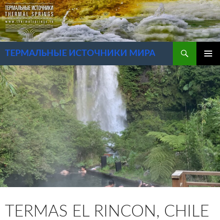
Перейти
к
содержимому
Поиск
ТЕРМАЛЬНЫЕ ИСТОЧНИКИ МИРА
ОСНОВ
МЕНЮ
TERMAS EL RINCON, CHILE