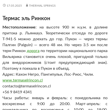
17.05.2025
THERMAL SPRINGS
Термас эль Ринкон
Местоположение
: на высоте 900 м н.у.м. в долине
притока р. Льянкауэ. Теоретически отсюда по дороге
Т-941-S можно доехать до гор. Пукон — через термы
Палгин (Palguin) — всего 48 км. Но через 3.5 км после
терм Ринкон
дорога
по территории национального парка
Вильярика становится очень плохой, пригодной только
для внедорожников (стоит предупреждающий знак).
Поэтому я поехала в Пукон в объезд.
Адрес: Кахон Негро, Пангипульи, Лос-Риос, Чили.
www.termaselrincon.cl
contacto@termaselrincon.cl
+56 9 8419 4341
Часы работы: январь и февраль: с понедельника по
воскресенье с 9:00 до 20:00. Март-апрель: с
понедельника по воскресенье с 10:00 до 18:00.