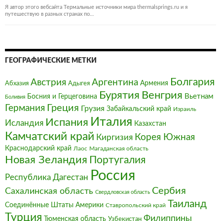
on
Я автор этого вебсайта Термальные источники мира thermalsprings.ru и я
путешествую в разных странах по…
ГЕОГРАФИЧЕСКИЕ МЕТКИ
Болгария‎
Австрия‎
Аргентина
Армения
Абхазия
Адыгея
Бурятия
Венгрия
Босния и Герцеговина
Вьетнам
Боливия
Германия
Греция
Грузия
Забайкальский край
Израиль
Италия‎
Испания
Исландия
Казахстан
Камчатский край
Корея Южная
Киргизия
Краснодарский край
Магаданская область
Лаос
Новая Зеландия
Португалия
Россия
Республика Дагестан
Сербия
Сахалинская область
Свердловская область
Таиланд
Соединённые Штаты Америки
Ставропольский край
Турция
Филиппины
Тюменская область
Узбекистан