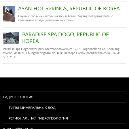
ASAN HOT SPRINGS, REPUBLIC OF KOREA
Сауны с горячими источниками в Асане Onyang hot spring hotel c
красивыми традиционными воротами -…
PARADISE SPA DOGO, REPUBLIC OF
KOREA
Paradise spa Dogo water park Местоположение: 176-1 Dogooncheon-ro, Seonjang-
myeon, Asan-si, Chungcheongnam-do, Южная Корея www.paradisespa.co.kr +82 41-
537-7100…
ГИДРОГЕОЛОГИЯ
ТИПЫ МИНЕРАЛЬНЫХ ВОД
РЕГИОНАЛЬНАЯ ГИДРОГЕОЛОГИЯ
КЛАССИФИКАЦИЯ