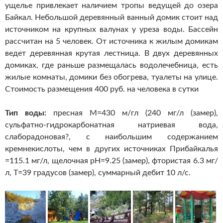
ущелье привлекает наличием тропы ведущей до озера
Байкал. Небольшой деревянный ванный домик стоит над
источником на крупных валунах у уреза воды. Бассейн
рассчитан на 5 человек. От источника к жилым домикам
ведет деревянная крутая лестница. В двух деревянных
домиках, где раньше размещалась водолечебница, есть
жилые комнаты, домики без обогрева, туалеты на улице.
Стоимость размещения 400 руб. на человека в сутки
Тип воды:
пресная М=430 м/гл (240 мг/л (замер),
сульфатно-гидрокарбонатная натриевая вода,
слаборадоновая?, с наибольшим содержанием
кремнекислоты, чем в других источниках Прибайкалья
=115.1 мг/л, щелочная pH=9.25 (замер), фтористая 6.3 мг/
л, Т=39 градусов (замер), суммарный дебит 10 л/с.