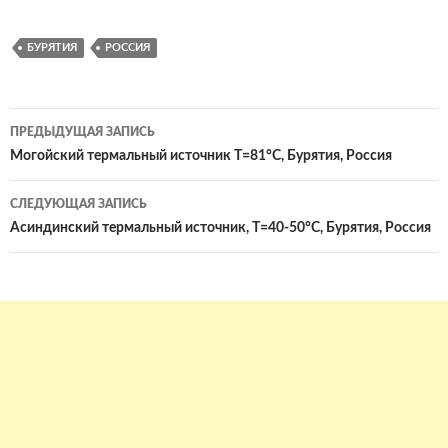
БУРЯТИЯ
РОССИЯ
Навигация
ПРЕДЫДУЩАЯ ЗАПИСЬ
по
Могойский термальный источник Т=81°С, Бурятия, Россия
записям
СЛЕДУЮЩАЯ ЗАПИСЬ
Асиндинский термальный источник, Т=40-50°С, Бурятия, Россия