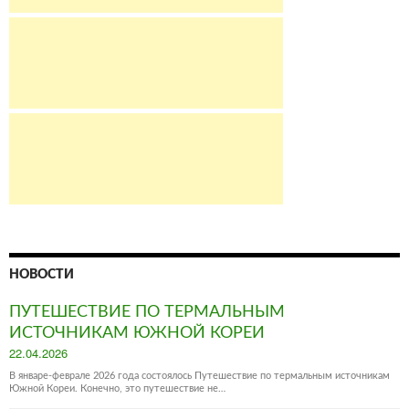
НОВОСТИ
ПУТЕШЕСТВИЕ ПО ТЕРМАЛЬНЫМ
ИСТОЧНИКАМ ЮЖНОЙ КОРЕИ
Posted
22.04.2026
on
В январе-феврале 2026 года состоялось Путешествие по термальным источникам
Южной Кореи. Конечно, это путешествие не…