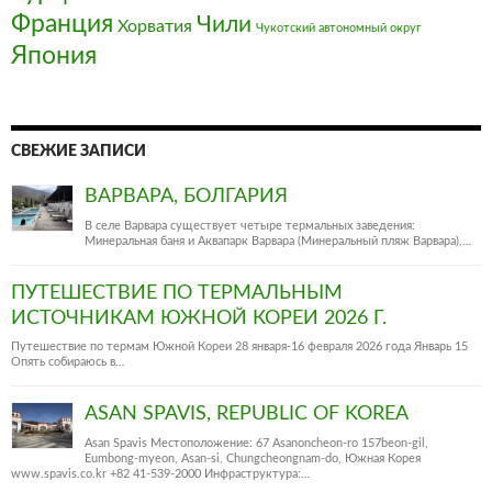
Франция‎
Чили
Хорватия
Чукотский автономный округ
Япония
СВЕЖИЕ ЗАПИСИ
ВАРВАРА, БОЛГАРИЯ
В селе Варвара существует четыре термальных заведения:
Минеральная баня и Аквапарк Варвара (Минеральный пляж Варвара),…
ПУТЕШЕСТВИЕ ПО ТЕРМАЛЬНЫМ
ИСТОЧНИКАМ ЮЖНОЙ КОРЕИ 2026 Г.
Путешествие по термам Южной Кореи 28 января-16 февраля 2026 года Январь 15
Опять собираюсь в…
ASAN SPAVIS, REPUBLIC OF KOREA
Asan Spavis Местоположение: 67 Asanoncheon-ro 157beon-gil,
Eumbong-myeon, Asan-si, Chungcheongnam-do, Южная Корея
www.spavis.co.kr +82 41-539-2000 Инфраструктура:…