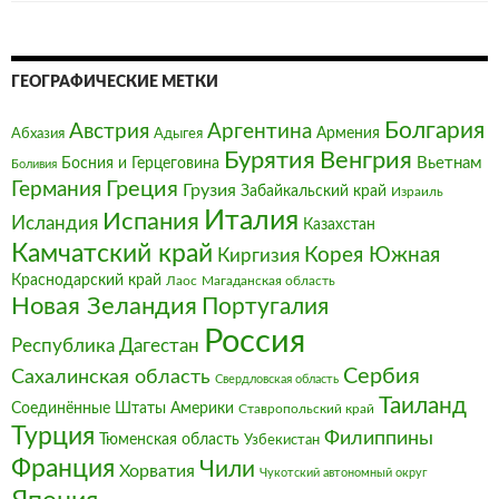
ГЕОГРАФИЧЕСКИЕ МЕТКИ
Болгария‎
Австрия‎
Аргентина
Армения
Абхазия
Адыгея
Бурятия
Венгрия
Босния и Герцеговина
Вьетнам
Боливия
Германия
Греция
Грузия
Забайкальский край
Израиль
Италия‎
Испания
Исландия
Казахстан
Камчатский край
Корея Южная
Киргизия
Краснодарский край
Магаданская область
Лаос
Новая Зеландия
Португалия
Россия
Республика Дагестан
Сербия
Сахалинская область
Свердловская область
Таиланд
Соединённые Штаты Америки
Ставропольский край
Турция
Филиппины
Тюменская область
Узбекистан
Франция‎
Чили
Хорватия
Чукотский автономный округ