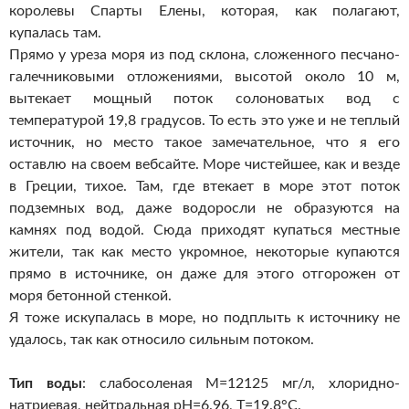
королевы Спарты Елены, которая, как полагают,
купалась там.
Прямо у уреза моря из под склона, сложенного песчано-
галечниковыми отложениями, высотой около 10 м,
вытекает мощный поток солоноватых вод с
температурой 19,8 градусов. То есть это уже и не теплый
источник, но место такое замечательное, что я его
оставлю на своем вебсайте. Море чистейшее, как и везде
в Греции, тихое. Там, где втекает в море этот поток
подземных вод, даже водоросли не образуются на
камнях под водой. Сюда приходят купаться местные
жители, так как место укромное, некоторые купаются
прямо в источнике, он даже для этого отгорожен от
моря бетонной стенкой.
Я тоже искупалась в море, но подплыть к источнику не
удалось, так как относило сильным потоком.
Тип воды
: слабосоленая М=12125 мг/л, хлоридно-
натриевая, нейтральная pH=6.96, Т=19.8°С.