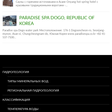
Сауны с горячими источниками в Асане Onyang hot spring hotel c
красивыми традиционными воротами -…
PARADISE SPA DOGO, REPUBLIC OF
KOREA
Paradise spa Dogo water park Местоположение: 176-1 Dogooncheon-ro, Seonjang-
myeon, Asan-si, Chungcheongnam-do, Южная Корея www.paradisespa.co.kr +82 41-
537-7100…
ГИДРОГЕОЛОГИЯ
ТИПЫ МИНЕРАЛЬНЫХ ВОД
РЕГИОНАЛЬНАЯ ГИДРОГЕОЛОГИЯ
КЛАССИФИКАЦИЯ
ТЕМПЕРАТУРА ВОДЫ