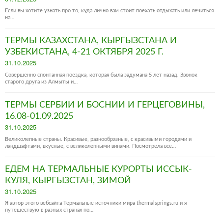
on
Если вы хотите узнать про то, куда лично вам стоит поехать отдыхать или лечиться
на…
ТЕРМЫ КАЗАХСТАНА, КЫРГЫЗСТАНА И
УЗБЕКИСТАНА, 4-21 ОКТЯБРЯ 2025 Г.
Posted
31.10.2025
on
Совершенно спонтанная поездка, которая была задумана 5 лет назад. Звонок
старого друга из Алмыты и…
ТЕРМЫ СЕРБИИ И БОСНИИ И ГЕРЦЕГОВИНЫ,
16.08-01.09.2025
Posted
31.10.2025
on
Великолепные страны. Красивые, разнообразные, с красивыми городами и
ландшафтами, вкусные, с великолепными винами. Посмотрела все…
ЕДЕМ НА ТЕРМАЛЬНЫЕ КУРОРТЫ ИССЫК-
КУЛЯ, КЫРГЫЗСТАН, ЗИМОЙ
Posted
31.10.2025
on
Я автор этого вебсайта Термальные источники мира thermalsprings.ru и я
путешествую в разных странах по…