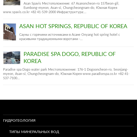
Asan Spavis Местоположение: 67 Asanoncheon-ro 157beon-gil,
Eumbong-myeon, Asan-si, Chungcheongnam-do, Южная Корея
www.spavis.co.kr +82 41-539-2000 Инфраструктура:…
ASAN HOT SPRINGS, REPUBLIC OF KOREA
Сауны с горячими источниками в Асане Onyang hot spring hotel c
красивыми традиционными воротами -…
PARADISE SPA DOGO, REPUBLIC OF
KOREA
Paradise spa Dogo water park Местоположение: 176-1 Dogooncheon-ro, Seonjang-
myeon, Asan-si, Chungcheongnam-do, Южная Корея www.paradisespa.co.kr +82 41-
537-7100…
ГИДРОГЕОЛОГИЯ
ТИПЫ МИНЕРАЛЬНЫХ ВОД