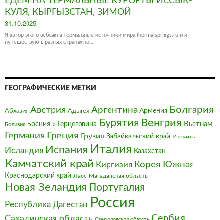
ЕДЕМ НА ТЕРМАЛЬНЫЕ КУРОРТЫ ИССЫК-
КУЛЯ, КЫРГЫЗСТАН, ЗИМОЙ
Posted
31.10.2025
on
Я автор этого вебсайта Термальные источники мира thermalsprings.ru и я
путешествую в разных странах по…
ГЕОГРАФИЧЕСКИЕ МЕТКИ
Болгария‎
Австрия‎
Аргентина
Армения
Абхазия
Адыгея
Бурятия
Венгрия
Босния и Герцеговина
Вьетнам
Боливия
Германия
Греция
Грузия
Забайкальский край
Израиль
Италия‎
Испания
Исландия
Казахстан
Камчатский край
Корея Южная
Киргизия
Краснодарский край
Магаданская область
Лаос
Новая Зеландия
Португалия
Россия
Республика Дагестан
Сербия
Сахалинская область
Свердловская область