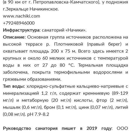
(в 90 км от г. Петропавловска-Камчатского), у подножия
г.Зеркальце Начикинское.
www.nachiki.com
+79248946000
Инфраструктура
: санаторий «Начики».
Описание
: Основная группа источников расположена на
высокой террасе р. Плотниковой (правый берег) и
охватывает площадь 200 х 75 м. Всего здесь имеется 2
крупных и около 60 мелких источников с температурой
воды в них от 27 до 80 °С. Термальная площадка
заболочена, покрыта термофильными водорослями и
грязевыми образованиями.
Тип воды:
хлоридно-сульфатные кальциево-натриевые с
минерализацией 1,2 г/л, содержат кремниевую (89-129
мг/л) и метаборную (20 мг/л) кислоты, фтор (2 мг/л),
мышьяк (0,6 мг/л), бром (0,1 мг/л), цинк (0,07 мг/л), литий
(0,08 мг/л). pH 7.9-8.2
Руководство санатория пишет в 2019 году
: ООО