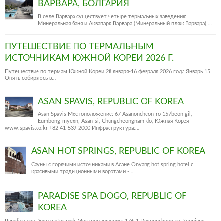
ВАРВАРА, БОЛГАРИЯ
В селе Варвара существует четыре термальных заведения:
Минеральная баня и Аквапарк Варвара (Минеральный пляж Варвара),…
ПУТЕШЕСТВИЕ ПО ТЕРМАЛЬНЫМ
ИСТОЧНИКАМ ЮЖНОЙ КОРЕИ 2026 Г.
Путешествие по термам Южной Кореи 28 января-16 февраля 2026 года Январь 15
Опять собираюсь в…
ASAN SPAVIS, REPUBLIC OF KOREA
Asan Spavis Местоположение: 67 Asanoncheon-ro 157beon-gil,
Eumbong-myeon, Asan-si, Chungcheongnam-do, Южная Корея
www.spavis.co.kr +82 41-539-2000 Инфраструктура:…
ASAN HOT SPRINGS, REPUBLIC OF KOREA
Сауны с горячими источниками в Асане Onyang hot spring hotel c
красивыми традиционными воротами -…
PARADISE SPA DOGO, REPUBLIC OF
KOREA
Paradise spa Dogo water park Местоположение: 176-1 Dogooncheon-ro, Seonjang-