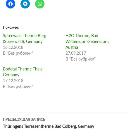
Похожее
Spreewald Therme Burg
H2O Therme, Bad
(Spreewald), Germany
Waltersdorf-Sebersdorf,
16.12.2018
Austria
В "Без рубрики"
27.09.2017
В "Без рубрики"
Bodetal Therme Thale,
Germany
17.12.2018
В "Без рубрики"
Навигация
ПРЕДЫДУЩАЯ ЗАПИСЬ
по
Thüringens Terrassentherme Bad Colberg, Germany