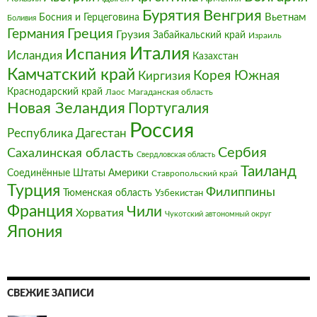
Бурятия
Венгрия
Босния и Герцеговина
Вьетнам
Боливия
Германия
Греция
Грузия
Забайкальский край
Израиль
Италия‎
Испания
Исландия
Казахстан
Камчатский край
Корея Южная
Киргизия
Краснодарский край
Магаданская область
Лаос
Новая Зеландия
Португалия
Россия
Республика Дагестан
Сербия
Сахалинская область
Свердловская область
Таиланд
Соединённые Штаты Америки
Ставропольский край
Турция
Филиппины
Тюменская область
Узбекистан
Франция‎
Чили
Хорватия
Чукотский автономный округ
Япония
СВЕЖИЕ ЗАПИСИ