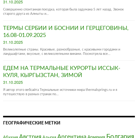
Posted
31.10.2025
on
Совершенно спонтанная поездка, которая была задумана 5 лет назад. Звонок
старого друга из Алмыты и…
ТЕРМЫ СЕРБИИ И БОСНИИ И ГЕРЦЕГОВИНЫ,
16.08-01.09.2025
Posted
31.10.2025
on
Великолепные страны. Красивые, разнообразные, с красивыми городами и
ландшафтами, вкусные, с великолепными винами. Посмотрела все…
ЕДЕМ НА ТЕРМАЛЬНЫЕ КУРОРТЫ ИССЫК-
КУЛЯ, КЫРГЫЗСТАН, ЗИМОЙ
Posted
31.10.2025
on
Я автор этого вебсайта Термальные источники мира thermalsprings.ru и я
путешествую в разных странах по…
ГЕОГРАФИЧЕСКИЕ МЕТКИ
Болгария‎
Австрия‎
Аргентина
Армения
Абхазия
Адыгея