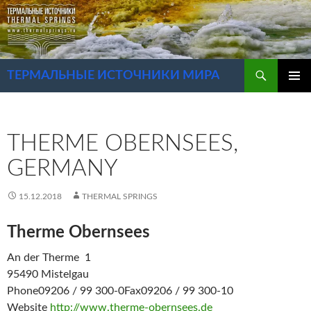
Перейти
к
содержимому
Поиск
ТЕРМАЛЬНЫЕ ИСТОЧНИКИ МИРА
ОСНОВ
МЕНЮ
THERME OBERNSEES,
GERMANY
15.12.2018
THERMAL SPRINGS
Therme Obernsees
An der Therme 1
95490 Mistelgau
Phone
09206 / 99 300-0
Fax
09206 / 99 300-10
Website
http://www.therme-obernsees.de