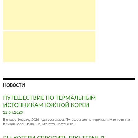
НОВОСТИ
ПУТЕШЕСТВИЕ ПО ТЕРМАЛЬНЫМ
ИСТОЧНИКАМ ЮЖНОЙ КОРЕИ
Posted
22.04.2026
on
В январе-феврале 2026 года состоялось Путешествие по термальным источникам
Южной Кореи. Конечно, это путешествие не…