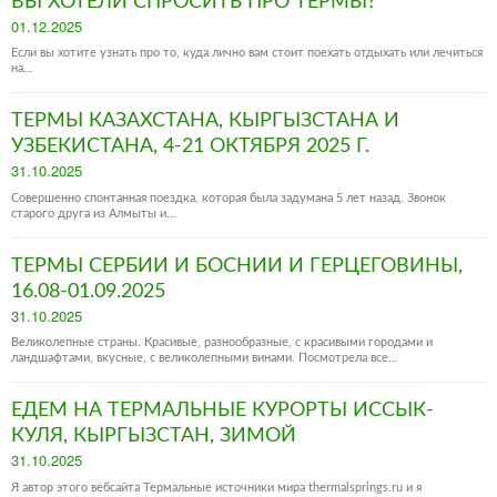
ВЫ ХОТЕЛИ СПРОСИТЬ ПРО ТЕРМЫ?
Posted
01.12.2025
on
Если вы хотите узнать про то, куда лично вам стоит поехать отдыхать или лечиться
на…
ТЕРМЫ КАЗАХСТАНА, КЫРГЫЗСТАНА И
УЗБЕКИСТАНА, 4-21 ОКТЯБРЯ 2025 Г.
Posted
31.10.2025
on
Совершенно спонтанная поездка, которая была задумана 5 лет назад. Звонок
старого друга из Алмыты и…
ТЕРМЫ СЕРБИИ И БОСНИИ И ГЕРЦЕГОВИНЫ,
16.08-01.09.2025
Posted
31.10.2025
on
Великолепные страны. Красивые, разнообразные, с красивыми городами и
ландшафтами, вкусные, с великолепными винами. Посмотрела все…
ЕДЕМ НА ТЕРМАЛЬНЫЕ КУРОРТЫ ИССЫК-
КУЛЯ, КЫРГЫЗСТАН, ЗИМОЙ
Posted
31.10.2025
on
Я автор этого вебсайта Термальные источники мира thermalsprings.ru и я