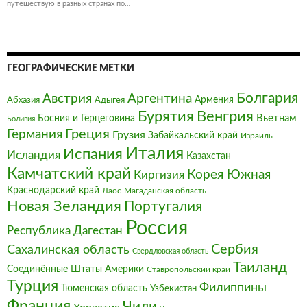
путешествую в разных странах по…
ГЕОГРАФИЧЕСКИЕ МЕТКИ
Болгария‎
Австрия‎
Аргентина
Армения
Абхазия
Адыгея
Бурятия
Венгрия
Босния и Герцеговина
Вьетнам
Боливия
Германия
Греция
Грузия
Забайкальский край
Израиль
Италия‎
Испания
Исландия
Казахстан
Камчатский край
Корея Южная
Киргизия
Краснодарский край
Магаданская область
Лаос
Новая Зеландия
Португалия
Россия
Республика Дагестан
Сербия
Сахалинская область
Свердловская область
Таиланд
Соединённые Штаты Америки
Ставропольский край
Турция
Филиппины
Тюменская область
Узбекистан
Франция‎
Чили