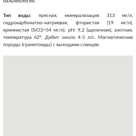
бальнеологии.
Тип воды:
пресная, минерализация 313 мг/л,
гидрокарбонатно-натриевая, фтористая (19 мг/л),
кремнистая (SiO2=54 мг/л), pH
:
9,2 (щелочная), азотная,
температура 62º. Дебит около 4-5 л/с. Магматические
породы (гранитоиды) с выходами сланцев.