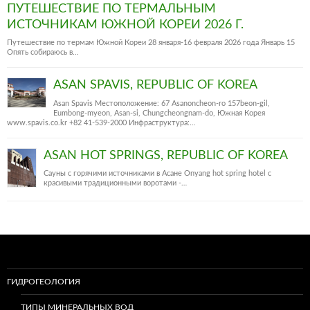
ПУТЕШЕСТВИЕ ПО ТЕРМАЛЬНЫМ
ИСТОЧНИКАМ ЮЖНОЙ КОРЕИ 2026 Г.
Путешествие по термам Южной Кореи 28 января-16 февраля 2026 года Январь 15
Опять собираюсь в…
ASAN SPAVIS, REPUBLIC OF KOREA
Asan Spavis Местоположение: 67 Asanoncheon-ro 157beon-gil,
Eumbong-myeon, Asan-si, Chungcheongnam-do, Южная Корея
www.spavis.co.kr +82 41-539-2000 Инфраструктура:…
ASAN HOT SPRINGS, REPUBLIC OF KOREA
Сауны с горячими источниками в Асане Onyang hot spring hotel c
красивыми традиционными воротами -…
ГИДРОГЕОЛОГИЯ
ТИПЫ МИНЕРАЛЬНЫХ ВОД