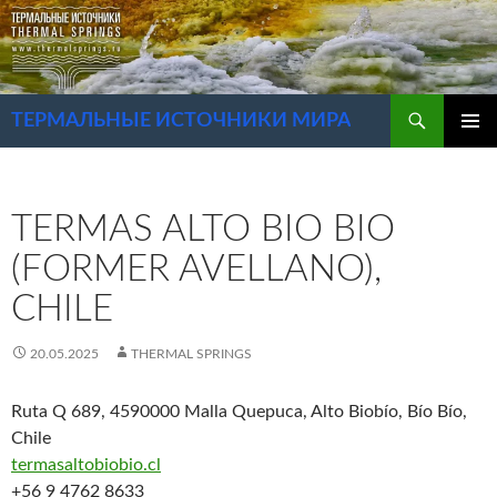
Перейти
к
содержимому
Поиск
ТЕРМАЛЬНЫЕ ИСТОЧНИКИ МИРА
ОСНОВ
МЕНЮ
TERMAS ALTO BIO BIO
(FORMER AVELLANO),
CHILE
20.05.2025
THERMAL SPRINGS
Ruta Q 689, 4590000 Malla Quepuca, Alto Biobío, Bío Bío,
Chile
termasaltobiobio.cl
+56 9 4762 8633