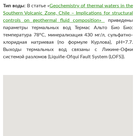
Тип воды
: В статье «
Geochemistry of thermal waters in the
Southern Volcanic Zone, Chile – Implications for structural
controls on geothermal fluid composition»
приведены
параметры термальных вод Термас Альто Био Био:
температура 78°С, минерализация 430 мг/л, сульфатно-
хлоридная натриевая (по формуле Курлова), pH=7.7.
Выходы термальных вод связаны с Ликине-Офки
системой разломов (Liquiñe-Ofqui Fault System (LOFS)).