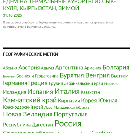
ЕДЕМ НА ТЕРМАЛЬНЫЕ КУРОРТЫ ИССЫК-
КУЛЯ, КЫРГЫЗСТАН, ЗИМОЙ
Posted
31.10.2025
on
Я автор этого вебсайта Термальные источники мира thermalsprings.ru и я
путешествую в разных странах по…
ГЕОГРАФИЧЕСКИЕ МЕТКИ
Болгария‎
Австрия‎
Аргентина
Армения
Абхазия
Адыгея
Бурятия
Венгрия
Босния и Герцеговина
Вьетнам
Боливия
Германия
Греция
Грузия
Забайкальский край
Израиль
Италия‎
Испания
Исландия
Казахстан
Камчатский край
Корея Южная
Киргизия
Краснодарский край
Магаданская область
Лаос
Новая Зеландия
Португалия
Россия
Республика Дагестан
Сербия