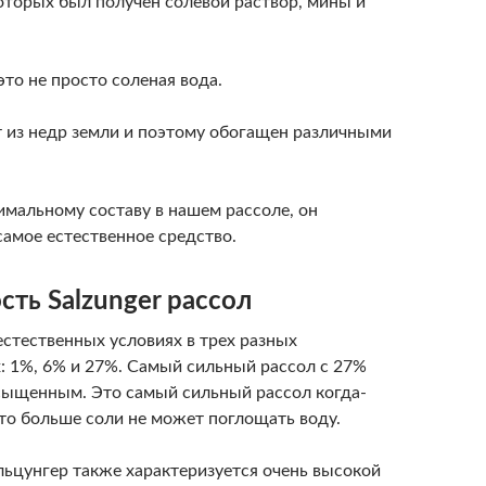
которых был получен солевой раствор, мины и
это не просто соленая вода.
 из недр земли и поэтому обогащен различными
имальному составу в нашем рассоле, он
 самое естественное средство.
ть Salzunger рассол
естественных условиях в трех разных
: 1%, 6% и 27%. Самый сильный рассол с 27%
сыщенным. Это самый сильный рассол когда-
что больше соли не может поглощать воду.
льцунгер также характеризуется очень высокой