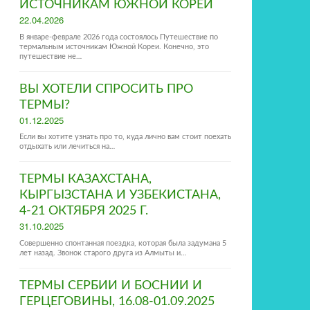
ИСТОЧНИКАМ ЮЖНОЙ КОРЕИ
Posted
22.04.2026
on
В январе-феврале 2026 года состоялось Путешествие по
термальным источникам Южной Кореи. Конечно, это
путешествие не…
ВЫ ХОТЕЛИ СПРОСИТЬ ПРО
ТЕРМЫ?
Posted
01.12.2025
on
Если вы хотите узнать про то, куда лично вам стоит поехать
отдыхать или лечиться на…
ТЕРМЫ КАЗАХСТАНА,
КЫРГЫЗСТАНА И УЗБЕКИСТАНА,
4-21 ОКТЯБРЯ 2025 Г.
Posted
31.10.2025
on
Совершенно спонтанная поездка, которая была задумана 5
лет назад. Звонок старого друга из Алмыты и…
ТЕРМЫ СЕРБИИ И БОСНИИ И
ГЕРЦЕГОВИНЫ, 16.08-01.09.2025