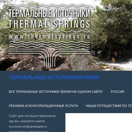
Перейти
к
содержимому
Поиск
ТЕРМАЛЬНЫЕ ИСТОЧНИКИ МИРА
ВСЕ ТЕРМАЛЬНЫЕ ИСТОЧНИКИ ЗЕМЛИ НА ОДНОМ САЙТЕ!
РОССИЯ
РЕКЛАМА И КОНСУЛЬТАЦИОННЫЕ УСЛУГИ
НАШИ ПУТЕШЕСТВИЯ ПО Т
Сайт для путешественников,
где вы сможете найти
полную информацию о
природных термальных