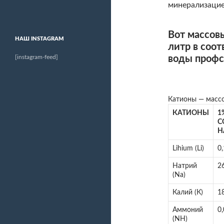
минерализацие
Вот массов
НАШ INSTAGRAM
литр в соо
[instagram-feed]
воды профсо
Катионы — массо
КАТИОНЫ
1
С
Н
Lihium (Li)
0
Натрий
2
(Na)
Калий (К)
1
Аммоний
0
(NH)