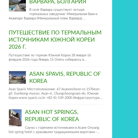
ВАРВАРА, БОЛГАРИЯ
В селе Варвара существует четыре
термальных заведения: Минеральная баня и
Аквапарк Варвара (Минеральный пляж Варвара),…
ПУТЕШЕСТВИЕ ПО ТЕРМАЛЬНЫМ
ИСТОЧНИКАМ ЮЖНОЙ КОРЕИ
2026 Г.
Путешествие по термам Южной Кореи 28 января-16
февраля 2026 года Январь 15 Опять собираюсь в…
ASAN SPAVIS, REPUBLIC OF
KOREA
Asan Spavis Местоположение: 67 Asanoncheon-ro 157beon-
gil, Eumbong-myeon, Asan-si, Chungcheongnam-do, Южная
Корея www.spavis.co.kr +82 41-539-2000 Инфраструктура:…
ASAN HOT SPRINGS,
REPUBLIC OF KOREA
Сауны с горячими источниками в Асане Onyang
hot spring hotel c красивыми традиционными воротами -…