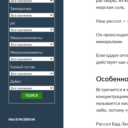
растворы, из 
морская соль.
Температура:
Наш рассол — 
pH
Он происходит
Макрокомпоненты:
минералами.
Микрокомпоненты:
Благодаря опт
действует как
Газовый состав:
Особеннос
Дебит:
Встречается в 
концентрациях
называется на
либо, потому 
МЫ В FACEBOOK
Рассол Бад-За