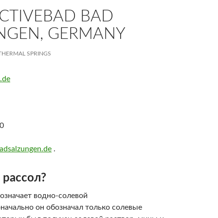
ACTIVEBAD BAD
NGEN, GERMANY
THERMAL SPRINGS
.de
20
dsalzungen.de
.
 рассол?
 означает водно-солевой
оначально он обозначал только солевые