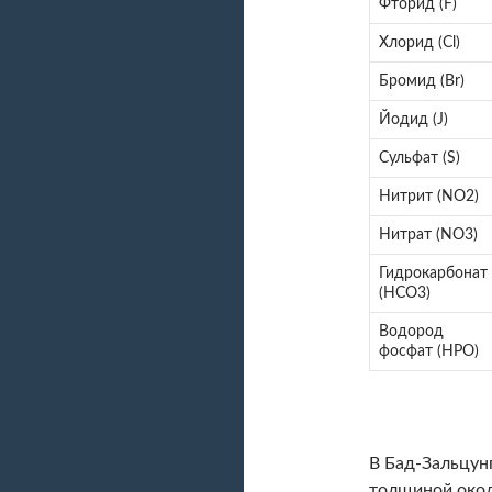
Фторид (F)
Хлорид (Cl)
Бромид (Br)
Йодид (J)
Сульфат (S)
Нитрит (NO2)
Нитрат (NO3)
Гидрокарбонат
(HCO3)
Водород
фосфат (HPO)
В Бад-Зальцун
толщиной около