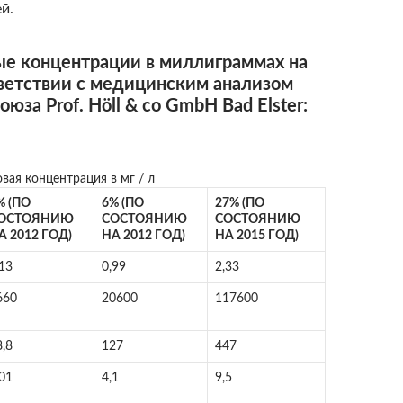
й.
ые концентрации в миллиграммах на
тветствии с медицинским анализом
юза Prof. Höll & co GmbH Bad Elster:
вая концентрация в мг / л
% (ПО
6% (ПО
27% (ПО
ОСТОЯНИЮ
СОСТОЯНИЮ
СОСТОЯНИЮ
А 2012 ГОД)
НА 2012 ГОД)
НА 2015 ГОД)
,13
0,99
2,33
660
20600
117600
8,8
127
447
,01
4,1
9,5