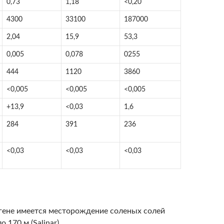
0,73
1,18
<0,20
4300
33100
187000
2,04
15,9
53,3
0,005
0,078
0255
444
1120
3860
<0,005
<0,005
<0,005
+13,9
<0,03
1,6
284
391
236
<0,03
<0,03
<0,03
гене имеется месторождение соленых солей
 170 м (Salinar).