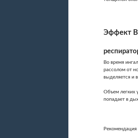
Эффект Ba
респират
Во время инга
рассолом от н
выделяется и 
Объем легких 
попадает в дых
Рекомендация 