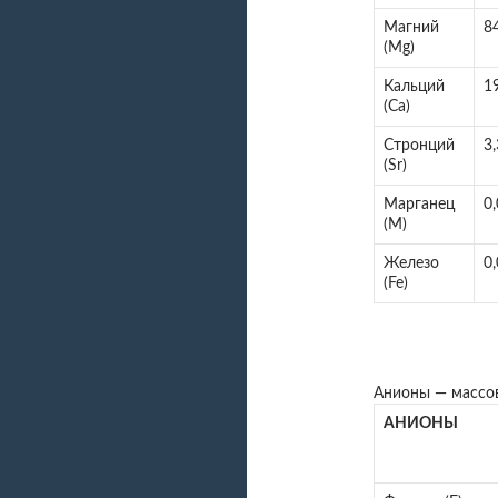
Магний
8
(Mg)
Кальций
1
(Ca)
Стронций
3,
(Sr)
Марганец
0
(М)
Железо
0
(Fe)
Анионы — массов
АНИОНЫ