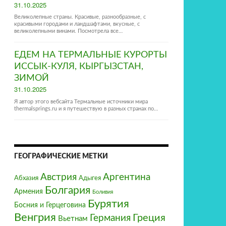
Posted
31.10.2025
on
Великолепные страны. Красивые, разнообразные, с
красивыми городами и ландшафтами, вкусные, с
великолепными винами. Посмотрела все…
ЕДЕМ НА ТЕРМАЛЬНЫЕ КУРОРТЫ
ИССЫК-КУЛЯ, КЫРГЫЗСТАН,
ЗИМОЙ
Posted
31.10.2025
on
Я автор этого вебсайта Термальные источники мира
thermalsprings.ru и я путешествую в разных странах по…
ГЕОГРАФИЧЕСКИЕ МЕТКИ
Австрия‎
Аргентина
Абхазия
Адыгея
Болгария‎
Армения
Боливия
Бурятия
Босния и Герцеговина
Венгрия
Германия
Греция
Вьетнам