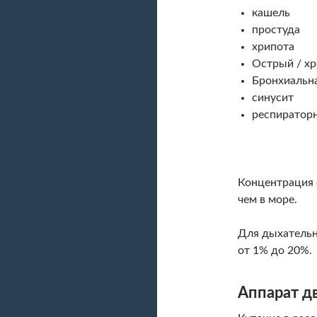
кашель
простуда
хрипота
Острый / хр
Бронхиальн
синусит
респиратор
Концентрация 
чем в море.
Для дыхательн
от 1% до 20%.
Аппарат д