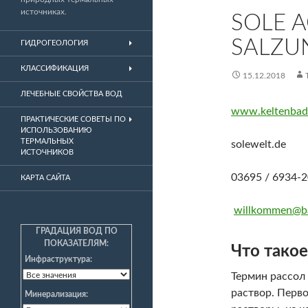
источниках.
SOLE 
SALZU
ГИДРОГЕОЛОГИЯ
КЛАССИФИКАЦИЯ
15.12.2018
ЛЕЧЕБНЫЕ СВОЙСТВА ВОД
www.keltenbad
ПРАКТИЧЕСКИЕ СОВЕТЫ ПО
ИСПОЛЬЗОВАНИЮ
ТЕРМАЛЬНЫХ
solewelt.de
ИСТОЧНИКОВ
03695 / 6934-
КАРТА САЙТА
willkommen@ba
ГРАДАЦИЯ ВОД ПО
ПОКАЗАТЕЛЯМ:
Что такое
Инфраструктура:
Термин рассол
раствор. Перв
Минерализация: