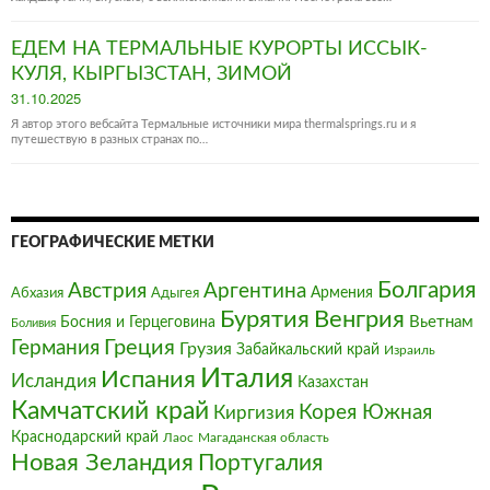
ЕДЕМ НА ТЕРМАЛЬНЫЕ КУРОРТЫ ИССЫК-
КУЛЯ, КЫРГЫЗСТАН, ЗИМОЙ
Posted
31.10.2025
on
Я автор этого вебсайта Термальные источники мира thermalsprings.ru и я
путешествую в разных странах по…
ГЕОГРАФИЧЕСКИЕ МЕТКИ
Болгария‎
Австрия‎
Аргентина
Армения
Абхазия
Адыгея
Бурятия
Венгрия
Босния и Герцеговина
Вьетнам
Боливия
Германия
Греция
Грузия
Забайкальский край
Израиль
Италия‎
Испания
Исландия
Казахстан
Камчатский край
Корея Южная
Киргизия
Краснодарский край
Магаданская область
Лаос
Новая Зеландия
Португалия