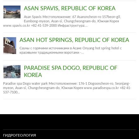
ASAN SPAVIS, REPUBLIC OF KOREA
Asan Spavis Местоположение: 67 Asanoncheon-ro 157beon-gil,
Eumbong-myeon, Asan-si, Chungcheongnam-do, Южная Корея
www.spavis.co.kr +82 41-539-2000 Инфраструктура:…
ASAN HOT SPRINGS, REPUBLIC OF KOREA
Сауны с горячими источниками в Асане Onyang hot spring hotel c
красивыми традиционными воротами -…
PARADISE SPA DOGO, REPUBLIC OF
KOREA
Paradise spa Dogo water park Местоположение: 176-1 Dogooncheon-ro, Seonjang-
myeon, Asan-si, Chungcheongnam-do, Южная Корея www.paradisespa.co.kr +82 41-
537-7100…
ГИДРОГЕОЛОГИЯ