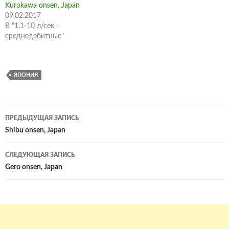
Kurokawa onsen, Japan
09.02.2017
В "1.1-10 л/сек -
среднедебитные"
ЯПОНИЯ
Навигация
ПРЕДЫДУЩАЯ ЗАПИСЬ
по
Shibu onsen, Japan
записям
СЛЕДУЮЩАЯ ЗАПИСЬ
Gero onsen, Japan