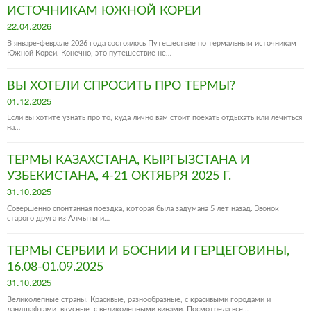
ИСТОЧНИКАМ ЮЖНОЙ КОРЕИ
Posted
22.04.2026
on
В январе-феврале 2026 года состоялось Путешествие по термальным источникам
Южной Кореи. Конечно, это путешествие не…
ВЫ ХОТЕЛИ СПРОСИТЬ ПРО ТЕРМЫ?
Posted
01.12.2025
on
Если вы хотите узнать про то, куда лично вам стоит поехать отдыхать или лечиться
на…
ТЕРМЫ КАЗАХСТАНА, КЫРГЫЗСТАНА И
УЗБЕКИСТАНА, 4-21 ОКТЯБРЯ 2025 Г.
Posted
31.10.2025
on
Совершенно спонтанная поездка, которая была задумана 5 лет назад. Звонок
старого друга из Алмыты и…
ТЕРМЫ СЕРБИИ И БОСНИИ И ГЕРЦЕГОВИНЫ,
16.08-01.09.2025
Posted
31.10.2025
on
Великолепные страны. Красивые, разнообразные, с красивыми городами и
ландшафтами, вкусные, с великолепными винами. Посмотрела все…