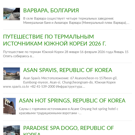
ВАРВАРА, БОЛГАРИЯ
В селе Варвара существует четыре термальных заведения:
Минеральная баня и Аквапарк Варвара (Минеральный пляж Варвара),…
ПУТЕШЕСТВИЕ ПО ТЕРМАЛЬНЫМ
ИСТОЧНИКАМ ЮЖНОЙ КОРЕИ 2026 Г.
Путешествие по термам Южной Кореи 28 января-16 февраля 2026 года Январь 15
Опять собираюсь в…
ASAN SPAVIS, REPUBLIC OF KOREA
Asan Spavis Местоположение: 67 Asanoncheon-ro 157beon-gil,
Eumbong-myeon, Asan-si, Chungcheongnam-do, Южная Корея
www.spavis.co.kr +82 41-539-2000 Инфраструктура:…
ASAN HOT SPRINGS, REPUBLIC OF KOREA
Сауны с горячими источниками в Асане Onyang hot spring hotel c
красивыми традиционными воротами -…
PARADISE SPA DOGO, REPUBLIC OF