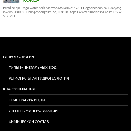
KOREA
Paradise spa Dogo water park Местоположение: 176-1 Dogooncheon-ro, Seonjang-
myeon, Asan-si, Chungcheongnam-do, Южная Корея www.paradisespa.co.kr +82 41-
537-7100…
ГИДРОГЕОЛОГИЯ
ТИПЫ МИНЕРАЛЬНЫХ ВОД
РЕГИОНАЛЬНАЯ ГИДРОГЕОЛОГИЯ
КЛАССИФИКАЦИЯ
ТЕМПЕРАТУРА ВОДЫ
СТЕПЕНЬ МИНЕРАЛИЗАЦИИ
ХИМИЧЕСКИЙ СОСТАВ