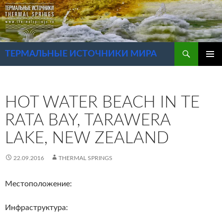
Перейти
к
содержимому
Поиск
ТЕРМАЛЬНЫЕ ИСТОЧНИКИ МИРА
ОСНОВ
МЕНЮ
HOT WATER BEACH IN TE
RATA BAY, TARAWERA
LAKE, NEW ZEALAND
22.09.2016
THERMAL SPRINGS
Местоположение:
Инфраструктура: