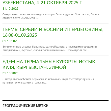
УЗБЕКИСТАНА, 4-21 ОКТЯБРЯ 2025 Г.
Posted
31.10.2025
on
Совершенно спонтанная поездка, которая была задумана 5 лет назад. Звонок
старого друга из Алмыты и…
ТЕРМЫ СЕРБИИ И БОСНИИ И ГЕРЦЕГОВИНЫ,
16.08-01.09.2025
Posted
31.10.2025
on
Великолепные страны. Красивые, разнообразные, с красивыми городами и
ландшафтами, вкусные, с великолепными винами. Посмотрела все…
ЕДЕМ НА ТЕРМАЛЬНЫЕ КУРОРТЫ ИССЫК-
КУЛЯ, КЫРГЫЗСТАН, ЗИМОЙ
Posted
31.10.2025
on
Я автор этого вебсайта Термальные источники мира thermalsprings.ru и я
путешествую в разных странах по…
ГЕОГРАФИЧЕСКИЕ МЕТКИ