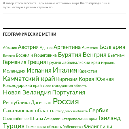
on
Я автор этого вебсайта Термальные источники мира thermalsprings.ru и я
путешествую в разных странах по…
ГЕОГРАФИЧЕСКИЕ МЕТКИ
Болгария‎
Австрия‎
Аргентина
Армения
Абхазия
Адыгея
Бурятия
Венгрия
Босния и Герцеговина
Вьетнам
Боливия
Германия
Греция
Грузия
Забайкальский край
Израиль
Италия‎
Испания
Исландия
Казахстан
Камчатский край
Корея Южная
Киргизия
Краснодарский край
Магаданская область
Лаос
Новая Зеландия
Португалия
Россия
Республика Дагестан
Сербия
Сахалинская область
Свердловская область
Таиланд
Соединённые Штаты Америки
Ставропольский край
Турция
Филиппины
Тюменская область
Узбекистан