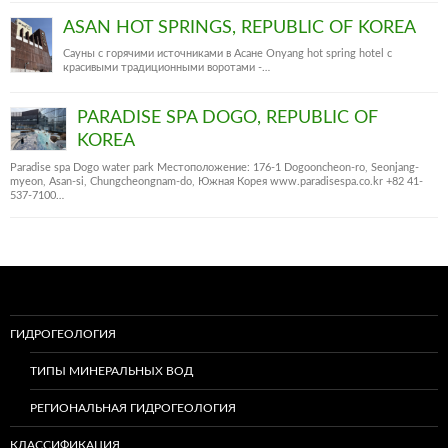
ASAN HOT SPRINGS, REPUBLIC OF KOREA
Сауны с горячими источниками в Асане Onyang hot spring hotel c
красивыми традиционными воротами -…
PARADISE SPA DOGO, REPUBLIC OF
KOREA
Paradise spa Dogo water park Местоположение: 176-1 Dogooncheon-ro, Seonjang-
myeon, Asan-si, Chungcheongnam-do, Южная Корея www.paradisespa.co.kr +82 41-
537-7100…
ГИДРОГЕОЛОГИЯ
ТИПЫ МИНЕРАЛЬНЫХ ВОД
РЕГИОНАЛЬНАЯ ГИДРОГЕОЛОГИЯ
КЛАССИФИКАЦИЯ