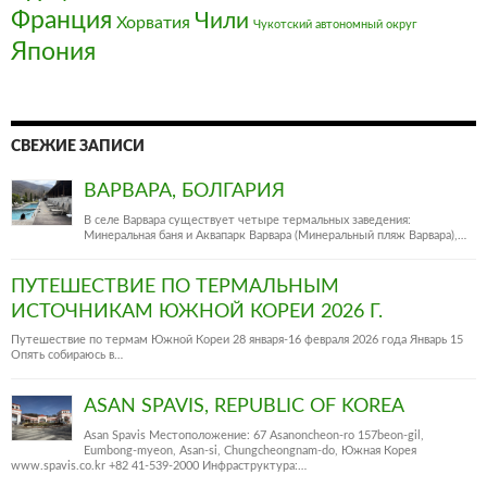
Франция‎
Чили
Хорватия
Чукотский автономный округ
Япония
СВЕЖИЕ ЗАПИСИ
ВАРВАРА, БОЛГАРИЯ
В селе Варвара существует четыре термальных заведения:
Минеральная баня и Аквапарк Варвара (Минеральный пляж Варвара),…
ПУТЕШЕСТВИЕ ПО ТЕРМАЛЬНЫМ
ИСТОЧНИКАМ ЮЖНОЙ КОРЕИ 2026 Г.
Путешествие по термам Южной Кореи 28 января-16 февраля 2026 года Январь 15
Опять собираюсь в…
ASAN SPAVIS, REPUBLIC OF KOREA
Asan Spavis Местоположение: 67 Asanoncheon-ro 157beon-gil,
Eumbong-myeon, Asan-si, Chungcheongnam-do, Южная Корея
www.spavis.co.kr +82 41-539-2000 Инфраструктура:…