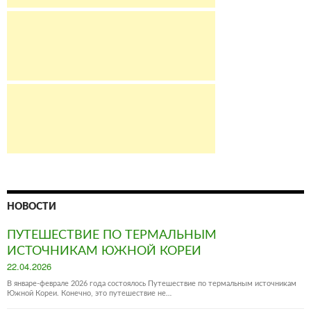
НОВОСТИ
ПУТЕШЕСТВИЕ ПО ТЕРМАЛЬНЫМ
ИСТОЧНИКАМ ЮЖНОЙ КОРЕИ
Posted
22.04.2026
on
В январе-феврале 2026 года состоялось Путешествие по термальным источникам
Южной Кореи. Конечно, это путешествие не…