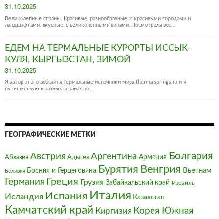
Posted
31.10.2025
on
Великолепные страны. Красивые, разнообразные, с красивыми городами и
ландшафтами, вкусные, с великолепными винами. Посмотрела все…
ЕДЕМ НА ТЕРМАЛЬНЫЕ КУРОРТЫ ИССЫК-
КУЛЯ, КЫРГЫЗСТАН, ЗИМОЙ
Posted
31.10.2025
on
Я автор этого вебсайта Термальные источники мира thermalsprings.ru и я
путешествую в разных странах по…
ГЕОГРАФИЧЕСКИЕ МЕТКИ
Болгария‎
Австрия‎
Аргентина
Армения
Абхазия
Адыгея
Бурятия
Венгрия
Босния и Герцеговина
Вьетнам
Боливия
Германия
Греция
Грузия
Забайкальский край
Израиль
Италия‎
Испания
Исландия
Казахстан
Камчатский край
Корея Южная
Киргизия