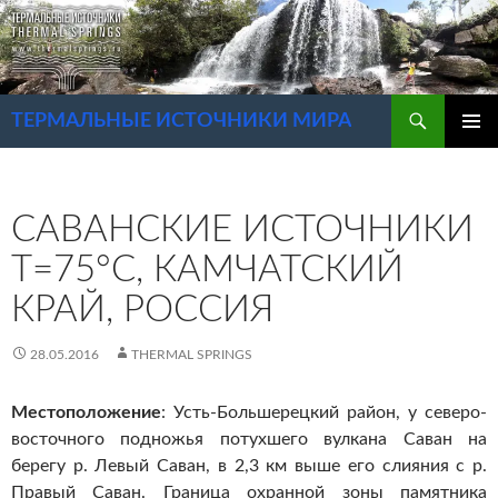
Перейти
к
содержимому
Поиск
ТЕРМАЛЬНЫЕ ИСТОЧНИКИ МИРА
ОСНОВ
МЕНЮ
САВАНСКИЕ ИСТОЧНИКИ
Т=75°С, КАМЧАТСКИЙ
КРАЙ, РОССИЯ
28.05.2016
THERMAL SPRINGS
Местоположение
: Усть-Большерецкий район, у северо-
восточного подножья потухшего вулкана Саван на
берегу р. Левый Саван, в 2,3 км выше его слияния с р.
Правый Саван. Граница охранной зоны памятника