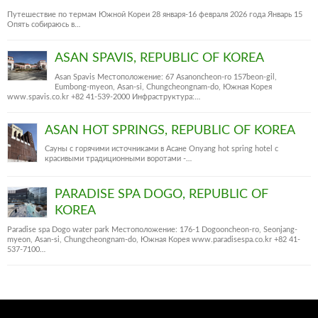
Путешествие по термам Южной Кореи 28 января-16 февраля 2026 года Январь 15
Опять собираюсь в…
ASAN SPAVIS, REPUBLIC OF KOREA
Asan Spavis Местоположение: 67 Asanoncheon-ro 157beon-gil,
Eumbong-myeon, Asan-si, Chungcheongnam-do, Южная Корея
www.spavis.co.kr +82 41-539-2000 Инфраструктура:…
ASAN HOT SPRINGS, REPUBLIC OF KOREA
Сауны с горячими источниками в Асане Onyang hot spring hotel c
красивыми традиционными воротами -…
PARADISE SPA DOGO, REPUBLIC OF
KOREA
Paradise spa Dogo water park Местоположение: 176-1 Dogooncheon-ro, Seonjang-
myeon, Asan-si, Chungcheongnam-do, Южная Корея www.paradisespa.co.kr +82 41-
537-7100…