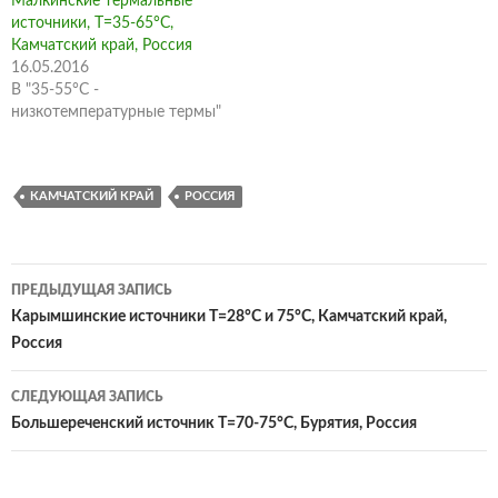
Малкинские термальные
источники, Т=35-65°С,
Камчатский край, Россия
16.05.2016
В "35-55°C -
низкотемпературные термы"
КАМЧАТСКИЙ КРАЙ
РОССИЯ
Навигация
ПРЕДЫДУЩАЯ ЗАПИСЬ
по
Карымшинские источники Т=28°С и 75°С, Камчатский край,
Россия
записям
СЛЕДУЮЩАЯ ЗАПИСЬ
Большереченский источник Т=70-75°С, Бурятия, Россия