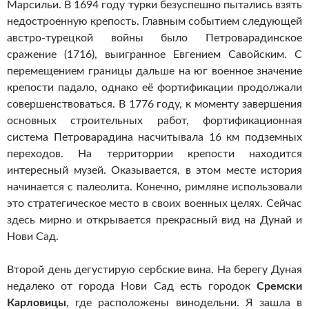
Марсильи. В 1694 году турки безуспешно пытались взять
недостроенную крепость. Главным событием следующей
австро-турецкой войны было Петроварадинское
сражение (1716), выигранное Евгением Савойским. С
перемещением границы дальше на юг военное значение
крепости падало, однако её фортификации продолжали
совершенствоваться. В 1776 году, к моменту завершения
основных строительных работ, фортификационная
система Петроварадина насчитывала 16 км подземных
переходов. На территоррии крепости находится
интересный музей. Оказывается, в этом месте история
начинается с палеолита. Конечно, римляне использовали
это стратегическое место в своих военных целях. Сейчас
здесь мирно и открывается прекрасный вид на Дунай и
Нови Сад.
Второй день дегустирую сербские вина. На берегу Дуная
недалеко от города Нови Сад есть городок
Сремски
Карловицы
, где расположены винодельни. Я зашла в