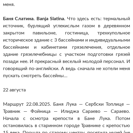
меня.
Баня Слатина. Banja Slatina.
Что здесь есть: термальный
источник, бурлящий углекислым газом в деревянном
закрытом павильоне, гостиница, трехкупольное
историческое здание с 3 бассейнами и индивидуальными
бассейнами и кабинетами грязелечения, отдельное
здание грязелечебницы с участком подготовки грязей
позади нее. И прекрасный веселый молодой персонал. И
говорящий по-английски. А ведь сначала не хотели меня
пускать смотреть бассейны…
22 августа
Маршрут 22.08.2025. Баня Лука — Сербски Топлице —
Травник — Фойница — Илиджа Сараево — Сараево.
Начала с осмотра крепости в Бане Лука. Потом
остановилась в старинном городе Травнике с крепостью
15 века. Прошла по старому центру, посетила музей (не