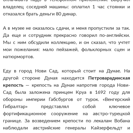
владелец соседней машины: оплатил 1 час стоянки и
отказался брать деньги 80 динар.
А в музее не оказалось сдачи, и меня пропустили за так.
Да еще и сотрудник прекрасно говорил по-английски.
Мы с ним обсудили коллекцию, и он сказал, что учтет
мои пожелания: мало пейзажей, фольклорных сцен и
натюрмортов.
Еду в город Нови Сад, который стоит на Дунае. На
другой стороне Дуная находится
Петроварадинская
крепость
— крепость на Дунае напротив города Нови-
Сад была заложена принцем Круа в 1692 году для
обороны империи Габсбургов от турок. «Венгерский
Гибралтар» представлял собой ключевое
фортификационное сооружение на австро-турецкой
границе. За возведением крепости по лекалам Вобана
наблюдали австрийские генералы Кайзерфельдт и