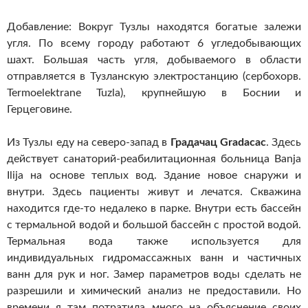
Добавление: Вокруг Тузлы находятся богатые залежи
угля. По всему городу работают 6 угледобывающих
шахт. Большая часть угля, добываемого в области
отправляется в Тузланскую электростанцию (сербохорв.
Termoelektrane Tuzla), крупнейшую в Боснии и
Герцеговине.
Из Тузлы еду на северо-запад в
Градачац Gradacac
. Здесь
действует санаторий-реабилитационная больница Banja
Ilija на основе теплых вод. Здание новое снаружи и
внутри. Здесь пациенты живут и лечатся. Скважина
находится где-то недалеко в парке. Внутри есть бассейн
с термальной водой и большой бассейн с простой водой.
Термальная вода также используется для
индивидуальных гидромассажных ванн и частичных
ванн для рук и ног. Замер параметров воды сделать не
разрешили и химический анализ не предоставили. Но
времени я там потратила много на объяснение своих