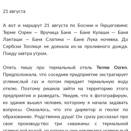
21 августа
А вот и маршрут 21 августа по Боснии и Герцеговине:
Терме Озрен — Вручица Баня — Баня Кулаши — Баня
Лакташи — Баня Слатина — Баня Лука ночевка. До
Сербски Топлице не доехала из-за проливного дождя.
Поеду завтра утром.
Опять пишу про термальный отель
Terme Ozren
.
Предположила, что соседнее предприятие экстрагирует
углекислый газ и потом передает термальную воду
отелю. Поэтому решила зайти на территорию этого
предприятия и разведать. Увидев, что я фотографирую,
из здания вышел человек, которому я начала задавать
вопросы. Оказалось, что это директор и геолог по
образованию. Родственна душа! Он сразу рассказал про
свое производство: три скважины с термальной
углекислой водой, из которых они извлекают углекислый