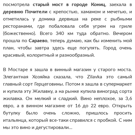
посмотрела
старый мост в городе Кониц
, заехала в
деревню Почители
с крепостью, хамамом и мечетью, и
отметилась у домика дервиша на реке с рыбными
ресторанами, где побаловала себя угрем на гриле
(божественно). Всего 340 км туда обратно. Вечером
прошла по
Сараево
, теперь думаю, как бы изменить мой
план, чтобы завтра здесь еще погулять. Город очень
красивый, колоритный и разнообразный.
В Мостаре я зашла в винный магазин у старого моста.
Элегантная Хозяйка сказала, что Zilavka это самый
главный сорт Герцеговины. Потом я зашла в супермаркет
и купила эту Жилавку, а на рынке купила виноград сорта
жилавка. Он мелкий и сладкий. Вино неплохое, за 3,6
евро, а в винном магазине от 16 до 22 евро. Открыть
бутулку было очень сложно, пришлось просить
итальянца, который все-таки справился с пробкой. С ним
мы это вино и дегустировали…