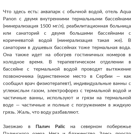
Что здесь есть: аквапарк с обычной водой, отель Aqua
Panon c двумя внутренними термальными бассейнами
(минерализация 1500 мг/л), реабилитационная больница
или санаторий с двумя большими бассейнами с
коричневатой водой (минерализация такая же). В
санатории в душевых бассейнах тоже термальная вода.
Она также идет на обогрев гостиничных номеров в
холодное время. В терапевтическом отделении в
бассейне с термальной водой проводят вытяжение
позвоночника (единственное место в Сербии — как
сообщил врач физиотерапевт), индивидуальные ванны с
углекислым газом, электрофорез с термальной водой и
частичные ванны, используют и грязи на термальной
воде — частичные и полные с погружением в жидкую
грязь. Жаль, что воду разбавляют.
Заезжаю в
Палич Palic
на северном побережье
Паличского озера. Нега и блаженство. Здесь просто