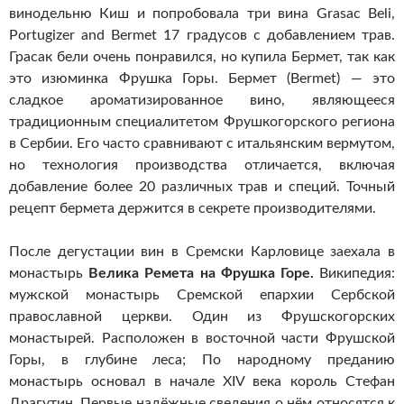
винодельню Киш и попробовала три вина Grasac Beli,
Portugizer and Bermet 17 градусов с добавлением трав.
Грасак бели очень понравился, но купила Бермет, так как
это изюминка Фрушка Горы. Бермет (Bermet) — это
сладкое ароматизированное вино, являющееся
традиционным специалитетом Фрушкогорского региона
в Сербии. Его часто сравнивают с итальянским вермутом,
но технология производства отличается, включая
добавление более 20 различных трав и специй. Точный
рецепт бермета держится в секрете производителями.
После дегустации вин в Сремски Карловице заехала в
монастырь
Велика Ремета на Фрушка Горе.
Википедия:
мужской монастырь Сремской епархии Сербской
православной церкви. Один из Фрушскогорских
монастырей. Расположен в восточной части Фрушской
Горы, в глубине леса; По народному преданию
монастырь основал в начале XIV века король Стефан
Драгутин. Первые надёжные сведения о нём относятся к