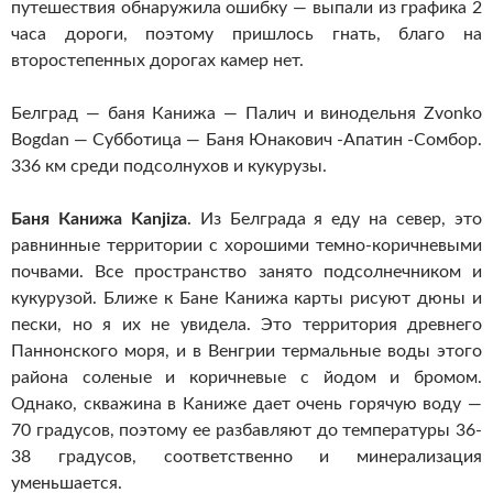
путешествия обнаружила ошибку — выпали из графика 2
часа дороги, поэтому пришлось гнать, благо на
второстепенных дорогах камер нет.
Белград — баня Канижа — Палич и винодельня Zvonko
Bogdan — Субботица — Баня Юнакович -Апатин -Сомбор.
336 км среди подсолнухов и кукурузы.
Баня Канижа Kanji
z
a
. Из Белграда я еду на север, это
равнинные территории с хорошими темно-коричневыми
почвами. Все пространство занято подсолнечником и
кукурузой. Ближе к Бане Канижа карты рисуют дюны и
пески, но я их не увидела. Это территория древнего
Паннонского моря, и в Венгрии термальные воды этого
района соленые и коричневые с йодом и бромом.
Однако, скважина в Каниже дает очень горячую воду —
70 градусов, поэтому ее разбавляют до температуры 36-
38 градусов, соответственно и минерализация
уменьшается.