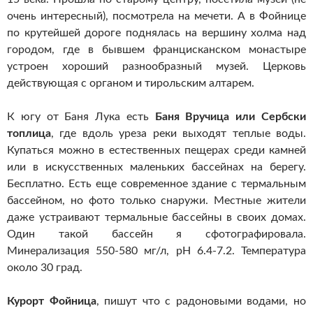
очень интересный), посмотрела на мечети. А в Фойнице
по крутейшей дороге поднялась на вершину холма над
городом, где в бывшем францисканском монастыре
устроен хороший разнообразный музей. Церковь
действующая с органом и тирольским алтарем.
К югу от Баня Лука есть
Баня Вручица или Сербски
топлица
, где вдоль уреза реки выходят теплые воды.
Купаться можно в естественных пещерах среди камней
или в искусственных маленьких бассейнах на берегу.
Бесплатно. Есть еще современное здание с термальным
бассейном, но фото только снаружи. Местные жители
даже устраивают термальные бассейны в своих домах.
Один такой бассейн я сфотографировала.
Минерализация 550-580 мг/л, pH 6.4-7.2. Температура
около 30 град.
Курорт Фойница
, пишут что с радоновыми водами, но