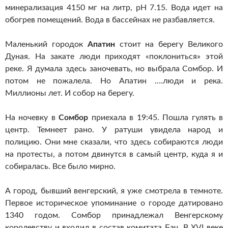
минерализация 4150 мг на литр, pH 7.15. Вода идет на
обогрев помещений. Вода в бассейнах не разбавляется.
Маленький городок
Апатин
стоит на берегу Великого
Дуная. На закате люди приходят «поклониться» этой
реке. Я думала здесь заночевать, но выбрала Сомбор. И
потом не пожалела. Но Апатин ….люди и река.
Миллионы лет. И собор на берегу.
На ночевку в
Сомбор
приехала в 19:45. Пошла гулять в
центр. Темнеет рано. У ратуши увидела народ и
полицию. Они мне сказали, что здесь собираются люди
на протесты, а потом двинутся в самый центр, куда я и
собиралась. Все было мирно.
А город, бывший венгерский, я уже смотрела в темноте.
Первое историческое упоминание о городе датировано
1340 годом. Сомбор принадлежал Венгерскому
королевству и входил в состав комитата Бач. В XVI веке