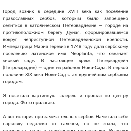
Город возник в середине XVIII века как поселение
православных сербов, которым было запрещено
селиться в католическом Петервардейне — городе на
противоположном берегу Дуная, сформировавшемся
вокруг неприступной Петервардейнской крепости.
Императрица Мария Терезия в 1748 году дала сербскому
поселению латинское имя Neoplanta, что означает
«новый сад». В настоящее время Петервардейн
(Петроварадин) — один из районов Нови-Сада. В первой
половине XIX века Нови-Сад стал крупнейшим сербским
городом.
Я посетила картинную галерею и прошла по центру
города. Фото прилагаю.
А вот история про замечательных сербов. Наметила себе
парковку недалеко от галереи, но не знала, что
оплачивать надо в телефонном приложении. Выручил