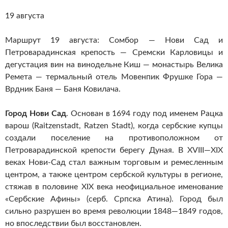
19 августа
Маршрут 19 августа: Сомбор — Нови Сад и
Петроварадинская крепость — Сремски Карловицы и
дегустация вин на винодельне Киш — монастырь Велика
Ремета — термальный отель Мовенпик Фрушке Гора —
Врдник Баня — Баня Ковилача.
Город Нови Сад
. Основан в 1694 году под именем Рацка
варош (Raitzenstadt, Ratzen Stadt), когда сербские купцы
создали поселение на противоположном от
Петроварадинской крепости берегу Дуная. В XVIII—XIX
веках Нови-Сад стал важным торговым и ремесленным
центром, а также центром сербской культуры в регионе,
стяжав в половине XIX века неофициальное именование
«Сербские Афины» (серб. Српска Атина). Город был
сильно разрушен во время революции 1848—1849 годов,
но впоследствии был восстановлен.