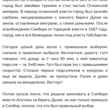
город был завоёван турками и стал частью Османской
империи. В период османской власти город был заселён
сербами, мигрировавшими с южного берега Дуная на
земли, оставленные венграми, а также румынами. После
освобождения Сомбора от турецкой власти в 1687 году,
город, как и вся Воеводина, попал под власть Габсбургов.
Сегодня целый день везло с правильным выбором:
сначала я правильно выбрала бесплатную дорогу: гугл
говорил, что доеду за 2 часа 40 мин, а мой навигатор
maps.me — за 3ч40 мин. Гугл был прав (но с превышением
скорости). Столько черных подсолнухов и кукурузы я
еще не видела. Далее: не пропустила Палич и даже
заехала на винодельню. Восторг!
Потом кусала локти, что решила заночевать в Сомборе
вместо Апутина на берегу Дуная, но как только приехала
в Сомбор, поняла, что это был правильный выбор.