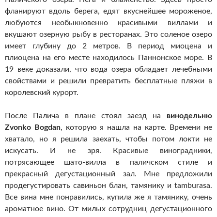
фланируют вдоль берега, едят вкуснейшее мороженое,
любуются необыкновенно красивыми виллами и
вкушают озерную рыбу в ресторанах. Это соленое озеро
имеет глубину до 2 метров. В период миоцена и
плиоцена на его месте находилось Паннонское море. В
19 веке доказали, что вода озера обладает лечебными
свойствами и решили превратить бесплатные пляжи в
королевский курорт.
После Палича в плане стоял заезд на
винодельню
Zvonko Bogdan
, которую я нашла на карте. Времени не
хватало, но я решила заехать, чтобы потом локти не
искусать. И не зря. Красивые виноградники,
потрясающее шато-вилла в паличском стиле и
прекрасный дегустационный зал. Мне предложили
продегустировать савиньон блан, тамянику и tamburasa.
Все вина мне понравились, купила же я тамянику, очень
ароматное вино. От милых сотрудниц дегустационного