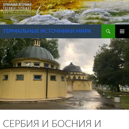
Перейти
к
содержимому
Поиск
ТЕРМАЛЬНЫЕ ИСТОЧНИКИ МИРА
ОСНОВ
МЕНЮ
СЕРБИЯ И БОСНИЯ И