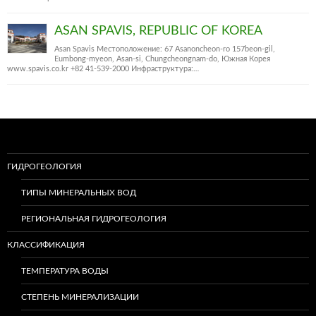
ASAN SPAVIS, REPUBLIC OF KOREA
Asan Spavis Местоположение: 67 Asanoncheon-ro 157beon-gil,
Eumbong-myeon, Asan-si, Chungcheongnam-do, Южная Корея
www.spavis.co.kr +82 41-539-2000 Инфраструктура:…
ГИДРОГЕОЛОГИЯ
ТИПЫ МИНЕРАЛЬНЫХ ВОД
РЕГИОНАЛЬНАЯ ГИДРОГЕОЛОГИЯ
КЛАССИФИКАЦИЯ
ТЕМПЕРАТУРА ВОДЫ
СТЕПЕНЬ МИНЕРАЛИЗАЦИИ