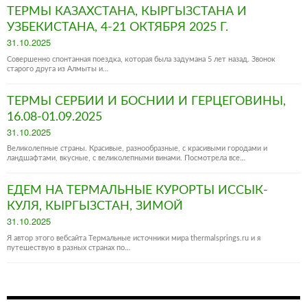
ТЕРМЫ КАЗАХСТАНА, КЫРГЫЗСТАНА И
УЗБЕКИСТАНА, 4-21 ОКТЯБРЯ 2025 Г.
Posted
31.10.2025
on
Совершенно спонтанная поездка, которая была задумана 5 лет назад. Звонок
старого друга из Алмыты и…
ТЕРМЫ СЕРБИИ И БОСНИИ И ГЕРЦЕГОВИНЫ,
16.08-01.09.2025
Posted
31.10.2025
on
Великолепные страны. Красивые, разнообразные, с красивыми городами и
ландшафтами, вкусные, с великолепными винами. Посмотрела все…
ЕДЕМ НА ТЕРМАЛЬНЫЕ КУРОРТЫ ИССЫК-
КУЛЯ, КЫРГЫЗСТАН, ЗИМОЙ
Posted
31.10.2025
on
Я автор этого вебсайта Термальные источники мира thermalsprings.ru и я
путешествую в разных странах по…