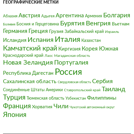
ГЕОГРАФИЧЕСКИЕ МЕТКИ
Болгария‎
Австрия‎
Аргентина
Армения
Абхазия
Адыгея
Бурятия
Венгрия
Босния и Герцеговина
Вьетнам
Боливия
Германия
Греция
Грузия
Забайкальский край
Израиль
Италия‎
Испания
Исландия
Казахстан
Камчатский край
Корея Южная
Киргизия
Краснодарский край
Магаданская область
Лаос
Новая Зеландия
Португалия
Россия
Республика Дагестан
Сербия
Сахалинская область
Свердловская область
Таиланд
Соединённые Штаты Америки
Ставропольский край
Турция
Филиппины
Тюменская область
Узбекистан
Франция‎
Чили
Хорватия
Чукотский автономный округ
Япония