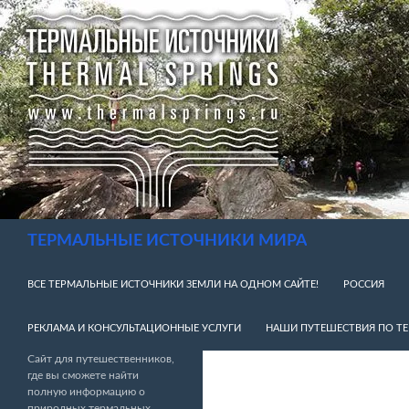
Перейти
к
содержимому
Поиск
ТЕРМАЛЬНЫЕ ИСТОЧНИКИ МИРА
ВСЕ ТЕРМАЛЬНЫЕ ИСТОЧНИКИ ЗЕМЛИ НА ОДНОМ САЙТЕ!
РОССИЯ
РЕКЛАМА И КОНСУЛЬТАЦИОННЫЕ УСЛУГИ
НАШИ ПУТЕШЕСТВИЯ ПО Т
Сайт для путешественников,
где вы сможете найти
полную информацию о
природных термальных