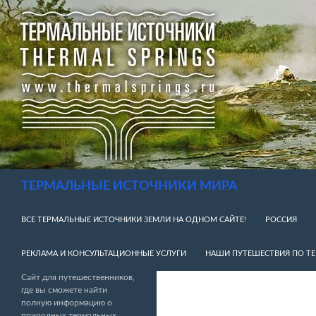
Перейти
к
содержимому
Поиск
ТЕРМАЛЬНЫЕ ИСТОЧНИКИ МИРА
ВСЕ ТЕРМАЛЬНЫЕ ИСТОЧНИКИ ЗЕМЛИ НА ОДНОМ САЙТЕ!
РОССИЯ
РЕКЛАМА И КОНСУЛЬТАЦИОННЫЕ УСЛУГИ
НАШИ ПУТЕШЕСТВИЯ ПО Т
Сайт для путешественников,
где вы сможете найти
полную информацию о
природных термальных