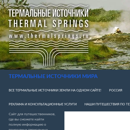
Перейти
к
содержимому
Поиск
ТЕРМАЛЬНЫЕ ИСТОЧНИКИ МИРА
ВСЕ ТЕРМАЛЬНЫЕ ИСТОЧНИКИ ЗЕМЛИ НА ОДНОМ САЙТЕ!
РОССИЯ
РЕКЛАМА И КОНСУЛЬТАЦИОННЫЕ УСЛУГИ
НАШИ ПУТЕШЕСТВИЯ ПО Т
Сайт для путешественников,
где вы сможете найти
полную информацию о
природных термальных