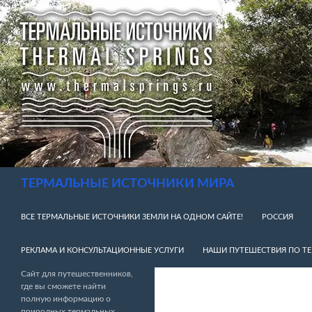
Перейти
к
содержимому
Поиск
ТЕРМАЛЬНЫЕ ИСТОЧНИКИ МИРА
ВСЕ ТЕРМАЛЬНЫЕ ИСТОЧНИКИ ЗЕМЛИ НА ОДНОМ САЙТЕ!
РОССИЯ
РЕКЛАМА И КОНСУЛЬТАЦИОННЫЕ УСЛУГИ
НАШИ ПУТЕШЕСТВИЯ ПО Т
Сайт для путешественников,
где вы сможете найти
полную информацию о
природных термальных