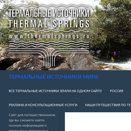
Перейти
к
содержимому
Поиск
ТЕРМАЛЬНЫЕ ИСТОЧНИКИ МИРА
ВСЕ ТЕРМАЛЬНЫЕ ИСТОЧНИКИ ЗЕМЛИ НА ОДНОМ САЙТЕ!
РОССИЯ
РЕКЛАМА И КОНСУЛЬТАЦИОННЫЕ УСЛУГИ
НАШИ ПУТЕШЕСТВИЯ ПО Т
Сайт для путешественников,
где вы сможете найти
полную информацию о
природных термальных