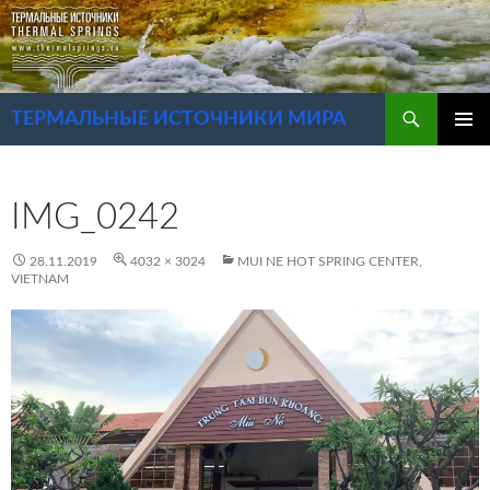
Перейти
к
содержимому
Поиск
ТЕРМАЛЬНЫЕ ИСТОЧНИКИ МИРА
ОСНОВ
МЕНЮ
IMG_0242
28.11.2019
4032 × 3024
MUI NE HOT SPRING CENTER,
VIETNAM