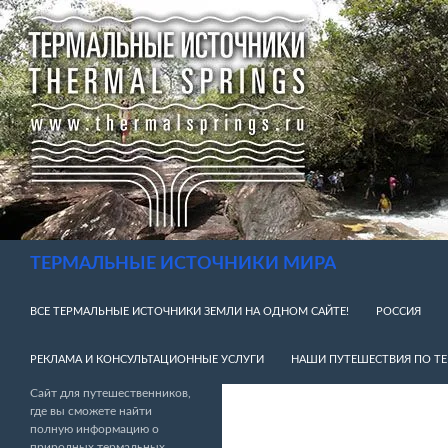
Перейти
к
содержимому
Поиск
ТЕРМАЛЬНЫЕ ИСТОЧНИКИ МИРА
ВСЕ ТЕРМАЛЬНЫЕ ИСТОЧНИКИ ЗЕМЛИ НА ОДНОМ САЙТЕ!
РОССИЯ
РЕКЛАМА И КОНСУЛЬТАЦИОННЫЕ УСЛУГИ
НАШИ ПУТЕШЕСТВИЯ ПО Т
Сайт для путешественников,
где вы сможете найти
полную информацию о
природных термальных