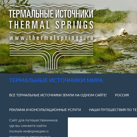
Перейти
к
содержимому
Поиск
ТЕРМАЛЬНЫЕ ИСТОЧНИКИ МИРА
ВСЕ ТЕРМАЛЬНЫЕ ИСТОЧНИКИ ЗЕМЛИ НА ОДНОМ САЙТЕ!
РОССИЯ
РЕКЛАМА И КОНСУЛЬТАЦИОННЫЕ УСЛУГИ
НАШИ ПУТЕШЕСТВИЯ ПО Т
Сайт для путешественников,
где вы сможете найти
полную информацию о
природных термальных