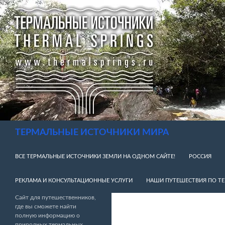
Перейти
к
содержимому
Поиск
ТЕРМАЛЬНЫЕ ИСТОЧНИКИ МИРА
ВСЕ ТЕРМАЛЬНЫЕ ИСТОЧНИКИ ЗЕМЛИ НА ОДНОМ САЙТЕ!
РОССИЯ
РЕКЛАМА И КОНСУЛЬТАЦИОННЫЕ УСЛУГИ
НАШИ ПУТЕШЕСТВИЯ ПО Т
Сайт для путешественников,
где вы сможете найти
полную информацию о
природных термальных