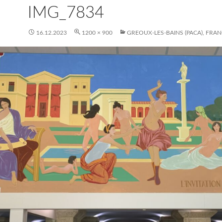
IMG_7834
16.12.2023
1200 × 900
GREOUX-LES-BAINS (PACA), FRA