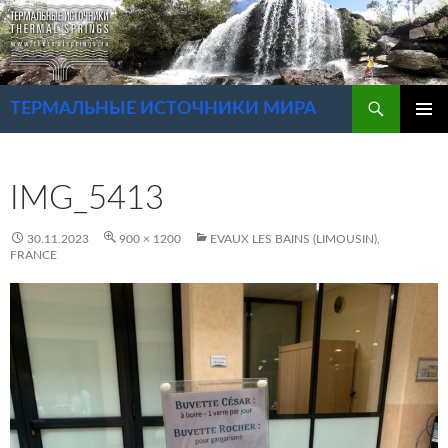
Перейти
к
содержимому
Поиск
ТЕРМАЛЬНЫЕ ИСТОЧНИКИ МИРА
ОСНОВ
МЕНЮ
IMG_5413
30.11.2023
900 × 1200
EVAUX LES BAINS (LIMOUSIN),
FRANCE