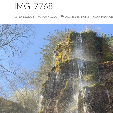
IMG_7768
15.12.2023
900 × 1200
DIGNE-LES-BAINS (PACA), FRANCE