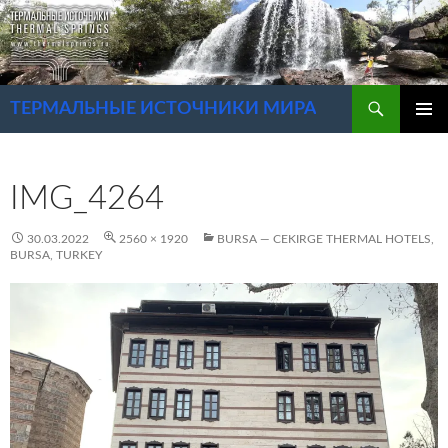
Перейти
к
содержимому
Поиск
ТЕРМАЛЬНЫЕ ИСТОЧНИКИ МИРА
ОСНОВ
МЕНЮ
IMG_4264
30.03.2022
2560 × 1920
BURSA — CEKIRGE THERMAL HOTELS,
BURSA, TURKEY