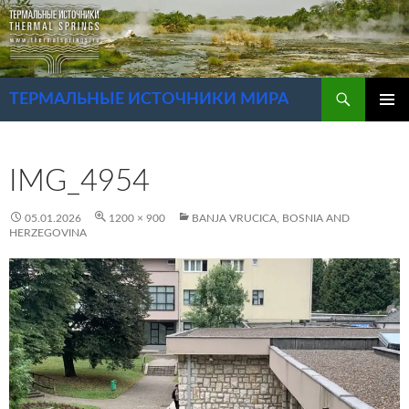
Перейти
к
содержимому
Поиск
ТЕРМАЛЬНЫЕ ИСТОЧНИКИ МИРА
ОСНОВ
МЕНЮ
IMG_4954
05.01.2026
1200 × 900
BANJA VRUCICA, BOSNIA AND
HERZEGOVINA