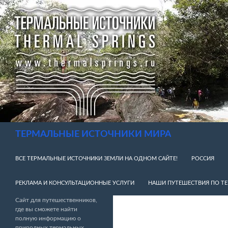
Перейти
к
содержимому
Поиск
ТЕРМАЛЬНЫЕ ИСТОЧНИКИ МИРА
ВСЕ ТЕРМАЛЬНЫЕ ИСТОЧНИКИ ЗЕМЛИ НА ОДНОМ САЙТЕ!
РОССИЯ
РЕКЛАМА И КОНСУЛЬТАЦИОННЫЕ УСЛУГИ
НАШИ ПУТЕШЕСТВИЯ ПО Т
Сайт для путешественников,
где вы сможете найти
полную информацию о
природных термальных