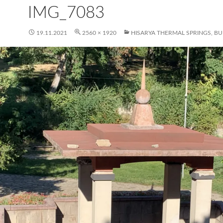
IMG_7083
19.11.2021
2560 × 1920
HISARYA THERMAL SPRINGS, BU